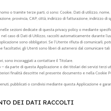
omo o tramite terze parti, ci sono: Cookie, Dati di utilizzo, nome,
ione, provincia, CAP, città, indirizzo di fatturazione, indirizzo di
 nelle sezioni dedicate di questa privacy policy o mediante specifici 
 nel caso di Dati di Utilizzo, raccolti automaticamente durante l’u
pplicazione sono obbligatori. Se l’Utente rifiuta di comunicarli, p
me facoltativi, gli Utenti sono liberi di astenersi dal comunicare ta
, sono incoraggiati a contattare il Titolare.
to – da parte di questa Applicazione o dei titolari dei servizi terz
e ulteriori finalità descritte nel presente documento e nella Cookie Po
enuti, pubblicati o condivisi mediante questa Applicazione e garantis
TO DEI DATI RACCOLTI