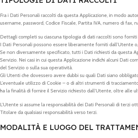
TIPOLOGIE DI DATI RACCOLTI
Fra i Dati Personali raccolti da questa Applicazione, in modo auton
username, password, Codice Fiscale, Partita IVA, numero di fax, naz
Dettagli completi su ciascuna tipologia di dati raccolti sono forniti
I Dati Personali possono essere liberamente forniti dall’Utente o,
Se non diversamente specificato, tutti i Dati richiesti da questa A
Servizio. Nei casi in cui questa Applicazione indichi alcuni Dati co
del Servizio o sulla sua operatività.
Gli Utenti che dovessero avere dubbi su quali Dati siano obbligatori
L’eventuale utilizzo di Cookie – o di altri strumenti di tracciamen
ha la finalità di fornire il Servizio richiesto dall’Utente, oltre all
L’Utente si assume la responsabilità dei Dati Personali di terzi ott
Titolare da qualsiasi responsabilità verso terzi.
MODALITÀ E LUOGO DEL TRATTAMEN