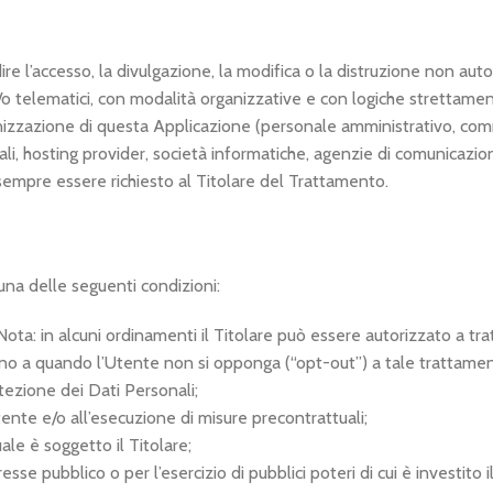
re l’accesso, la divulgazione, la modifica o la distruzione non auto
telematici, con modalità organizzative e con logiche strettamente co
anizzazione di questa Applicazione (personale amministrativo, comm
 postali, hosting provider, società informatiche, agenzie di comunic
 sempre essere richiesto al Titolare del Trattamento.
a una delle seguenti condizioni:
 Nota: in alcuni ordinamenti il Titolare può essere autorizzato a t
, fino a quando l’Utente non si opponga (“opt-out”) a tale trattamen
tezione dei Dati Personali;
ente e/o all’esecuzione di misure precontrattuali;
le è soggetto il Titolare;
se pubblico o per l’esercizio di pubblici poteri di cui è investito il