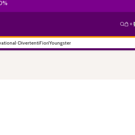
10%
0
ational-Divertenti
Fiori
Youngster