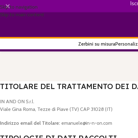
Isc
Skip to navigation
Skip to main content
Zerbini su misura
Personaliz
TITOLARE DEL TRATTAMENTO DEI D
IN AND ON S.r.l.
Viale Gina Roma, Tezze di Piave (TV) CAP 31028 (IT)
Indirizzo email del Titolare:
emanuele@in-n-on.com