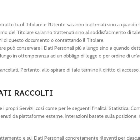
ontratto tra il Titolare e l’Utente saranno trattenuti sino a quando
egittimo del Titolare saranno trattenuti sino al soddisfacimento di t
oni di questo documento o contattando il Titolare.
are può conservare i Dati Personali più a lungo sino a quando det
lungo in ottemperanza ad un obbligo di legge o per ordine di un’au
llati. Pertanto, allo spirare di tale termine il diritto di accesso, c
ATI RACCOLTI
re i propri Servizi, così come per le seguenti finalità: Statistica, 
enuti da piattaforme esterne, Interazioni basate sulla posizione, 
rattamento e sui Dati Personali concretamente rilevanti per ciascuna