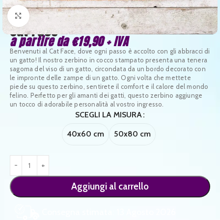
Clicca per ingrandire
Cat Face
a partire da
€
19,90
+ IVA
Benvenuti al Cat Face, dove ogni passo è accolto con gli abbracci di
un gatto! Il nostro zerbino in cocco stampato presenta una tenera
sagoma del viso di un gatto, circondata da un bordo decorato con
le impronte delle zampe di un gatto. Ogni volta che mettete
piede su questo zerbino, sentirete il comfort e il calore del mondo
felino. Perfetto per gli amanti dei gatti, questo zerbino aggiunge
un tocco di adorabile personalità al vostro ingresso.
SCEGLI LA MISURA
40x60 cm
50x80 cm
Aggiungi al carrello
Consegna stimata: 13 Agosto 2026