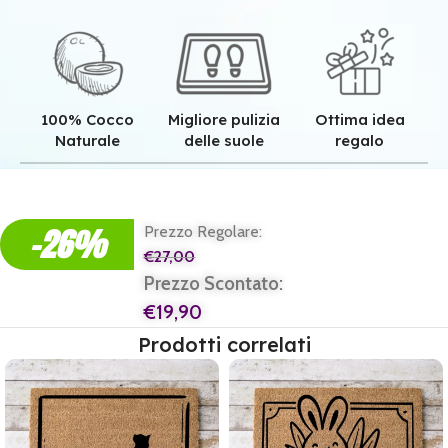
100% Cocco
Migliore pulizia
Ottima idea
Naturale
delle suole
regalo
Qualità superiore grazie all'autentica fibra in cocco naturale.
Pulizia superiore grazie alla tessitura robusta dei nostri zerbini.
Il regalo perfetto per ogni casa e per ogni famiglia.
-26%
Prezzo Regolare:
€
27,00
Prezzo Scontato:
€
19,90
Prodotti correlati