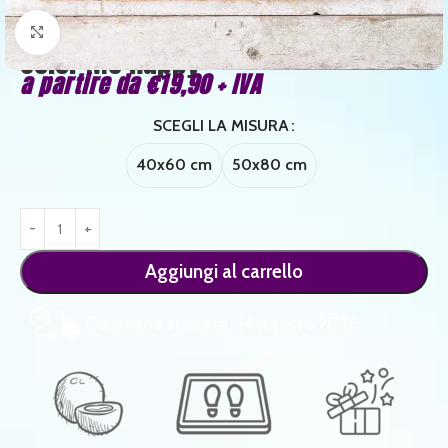
Clicca per ingrandire
Color Me Happy
a partire da
€
19,90
+ IVA
SCEGLI LA MISURA
40x60 cm
50x80 cm
Aggiungi al carrello
Consegna stimata: 14 Agosto 2026