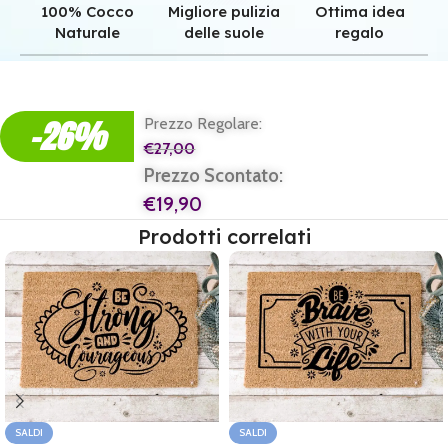
100% Cocco
Migliore pulizia
Ottima idea
Naturale
delle suole
regalo
Qualità superiore grazie all'autentica fibra in cocco naturale.
Pulizia superiore grazie alla tessitura robusta dei nostri zerbini.
Il regalo perfetto per ogni casa e per ogni famiglia.
-26%
Prezzo Regolare:
€
27,00
Prezzo Scontato:
€
19,90
Prodotti correlati
SALDI
SALDI