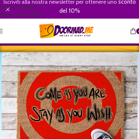
Iscriviti alla nostra newsletter per ottenere uno
sconto
Skip to navigation
del 10%
Skip to main content
Home
/
Youngster