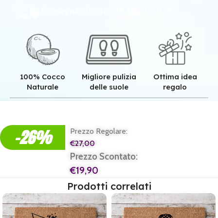
Consegna stimata: 14 Agosto 2026
100% Cocco
Migliore pulizia
Ottima idea
Naturale
delle suole
regalo
Qualità superiore grazie all'autentica fibra in cocco naturale.
Pulizia superiore grazie alla tessitura robusta dei nostri zerbini.
Il regalo perfetto per ogni casa e per ogni famiglia.
-26%
Prezzo Regolare:
€
27,00
Prezzo Scontato:
€
19,90
Prodotti correlati