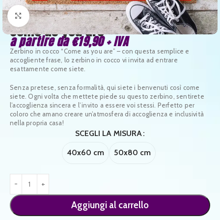
Clicca per ingrandire
Come as you are
a partire da
€
19,90
+ IVA
Zerbino in cocco “Come as you are” – con questa semplice e
accogliente frase, lo zerbino in cocco vi invita ad entrare
esattamente come siete.
Senza pretese, senza formalità, qui siete i benvenuti così come
siete. Ogni volta che mettete piede su questo zerbino, sentirete
l’accoglienza sincera e l’invito a essere voi stessi. Perfetto per
coloro che amano creare un’atmosfera di accoglienza e inclusività
nella propria casa!
SCEGLI LA MISURA
40x60 cm
50x80 cm
Aggiungi al carrello