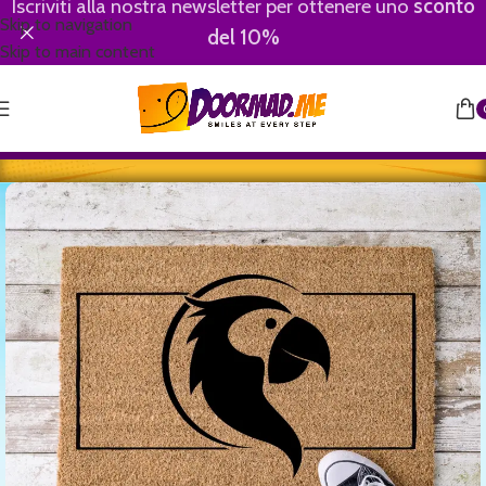
Iscriviti alla nostra newsletter per ottenere uno
sconto
Skip to navigation
del 10%
Skip to main content
Home
/
Animali
/
Pappagalli