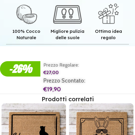
100% Cocco
Migliore pulizia
Ottima idea
Naturale
delle suole
regalo
Qualità superiore grazie all'autentica fibra in cocco naturale.
Pulizia superiore grazie alla tessitura robusta dei nostri zerbini.
Il regalo perfetto per ogni casa e per ogni famiglia.
-26%
Prezzo Regolare:
€
27,00
Prezzo Scontato:
€
19,90
Prodotti correlati