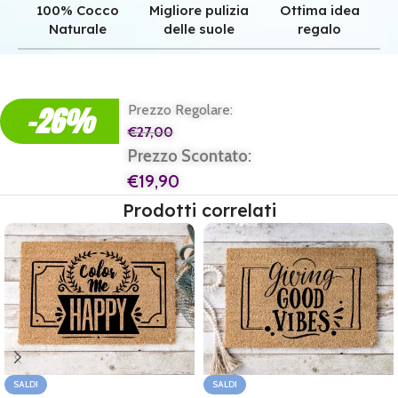
100% Cocco
Migliore pulizia
Ottima idea
Naturale
delle suole
regalo
Qualità superiore grazie all'autentica fibra in cocco naturale.
Pulizia superiore grazie alla tessitura robusta dei nostri zerbini.
Il regalo perfetto per ogni casa e per ogni famiglia.
-26%
Prezzo Regolare:
€
27,00
Prezzo Scontato:
€
19,90
Prodotti correlati
SALDI
SALDI