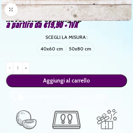
Clicca per ingrandire
Never Stop Looking Up
a partire da
€
19,90
+ IVA
SCEGLI LA MISURA
40x60 cm
50x80 cm
Aggiungi al carrello
Consegna stimata: 13 Agosto 2026