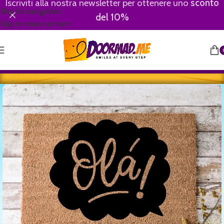
Iscriviti alla nostra newsletter per ottenere uno
sconto
Skip to navigation
del 10%
Skip to main content
Home
/
Saluti/Welcome