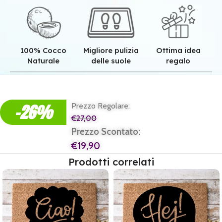
100% Cocco
Migliore pulizia
Ottima idea
Naturale
delle suole
regalo
Qualità superiore grazie all'autentica fibra in cocco naturale.
Pulizia superiore grazie alla tessitura robusta dei nostri zerbini.
Il regalo perfetto per ogni casa e per ogni famiglia.
-26%
Prezzo Regolare:
€
27,00
Prezzo Scontato:
€
19,90
Prodotti correlati