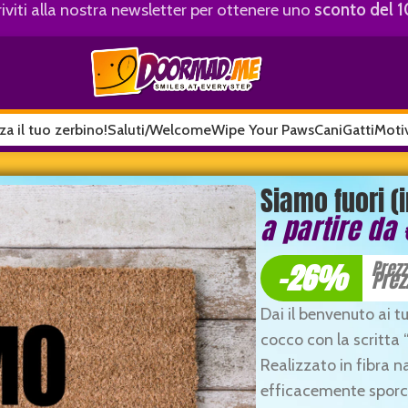
riviti alla nostra newsletter per ottenere uno
sconto del 
za il tuo zerbino!
Saluti/Welcome
Wipe Your Paws
Cani
Gatti
Motiv
Siamo fuori (i
a partire da
-26%
Prez
Prez
Dai il benvenuto ai tu
cocco con la scritta “
Realizzato in fibra n
efficacemente sporc