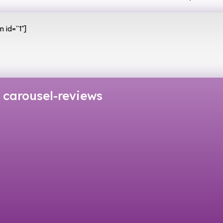
 id=”1″]
carousel-reviews