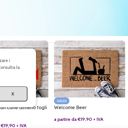
zare i
Consulta la
X
SALDI
 un cane almeno togli
Welcome Beer
a partire da
€
19,90
+ IVA
a
€
19,90
+ IVA