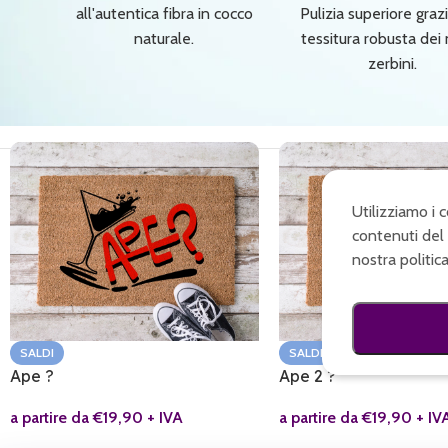
all'autentica fibra in cocco
Pulizia superiore grazi
naturale.
tessitura robusta dei 
zerbini.
Utilizziamo i 
contenuti del 
nostra politic
SALDI
SALDI
Ape ?
Ape 2 ?
a partire da
€
19,90
+ IVA
a partire da
€
19,90
+ IV