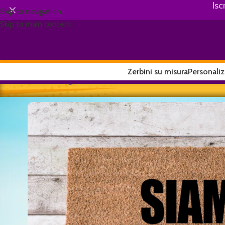
Isc
Skip to navigation
Skip to main content
Zerbini su misura
Personaliz
Home
/
Youngster
/
Siamo fuori (in tutti i sensi)