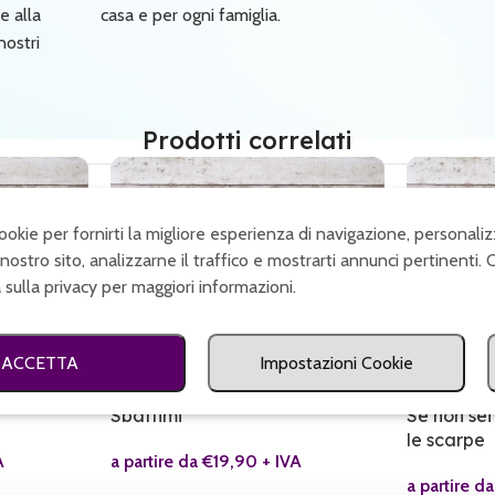
e alla
casa e per ogni famiglia.
nostri
Prodotti correlati
cookie per fornirti la migliore esperienza di navigazione, personaliz
nostro sito, analizzarne il traffico e mostrarti annunci pertinenti. 
a sulla privacy per maggiori informazioni.
ACCETTA
Impostazioni Cookie
SALDI
SALDI
Sbattimi
Se non sei
le scarpe
A
a partire da
€
19,90
+ IVA
a partire d