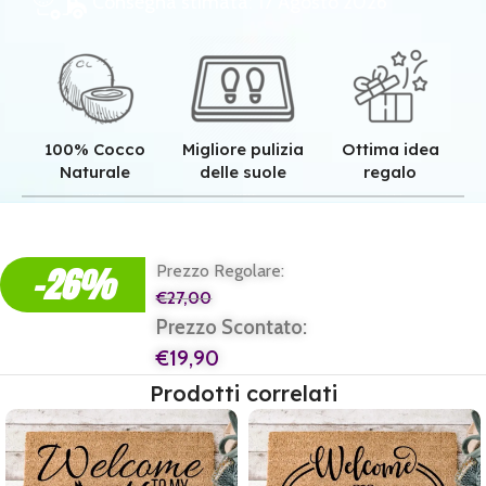
Consegna stimata: 17 Agosto 2026
100% Cocco
Migliore pulizia
Ottima idea
Naturale
delle suole
regalo
Qualità superiore grazie all'autentica fibra in cocco naturale.
Pulizia superiore grazie alla tessitura robusta dei nostri zerbini.
Il regalo perfetto per ogni casa e per ogni famiglia.
-26%
Prezzo Regolare:
€
27,00
Prezzo Scontato:
€
19,90
Prodotti correlati