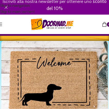
Iscriviti alla nostra newsletter per ottenere uno
sconto
Skip to navigation
del 10%
Skip to main content
Home
/
Animali
/
Cani