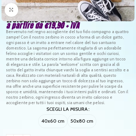
Clicca per ingrandire
Welcome Black Cat 5
a partire da
€
19,90
+ IVA
Benvenuto nel regno accogliente del tuo fido compagno a quattro
zampe! Con il nostro zerbino in cocco a forma di un dolce gatto,
ogni passo è un invito a entrare nel calore del tuo santuario
domestico. La sagoma perfettamente ritagliata di un adorabile
felino accoglie i visitatori con un sorriso gentile e occhi curiosi,
mentre una delicata cornice intorno alla figura aggiunge un tocco
di eleganza e stile. La parola “welcome” scritta con grazia al di
sotto del gatto invita chiunque varchi la soglia a sentirsi accolto e a
casa. Realizzato con materiali naturali di alta qualità, questo
zerbino non solo aggiunge un tocco di dolcezza al tuo ingresso,
ma offre anche una superficie resistente per pulire le scarpe da
sporco e umidità, mantenendo i tuoi interni puliti e ordinati. Con il
nostro zerbino, ogni ingresso diventa un invito caloroso e
accogliente per tutti i tuoi ospiti, sia umani che pelosi.
SCEGLI LA MISURA
40x60 cm
50x80 cm