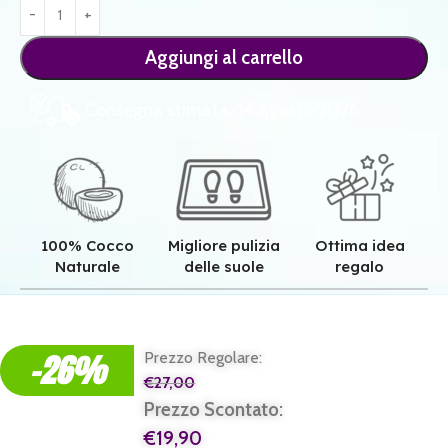
Aggiungi al carrello
Consegna stimata: 14 Agosto 2026
100% Cocco
Migliore pulizia
Ottima idea
Naturale
delle suole
regalo
Qualità superiore grazie all'autentica fibra in cocco naturale.
Pulizia superiore grazie alla tessitura robusta dei nostri zerbini.
Il regalo perfetto per ogni casa e per ogni famiglia.
-26%
Prezzo Regolare:
€
27,00
Prezzo Scontato:
€
19,90