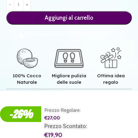
Aggiungi al carrello
Consegna stimata: 17 Agosto 2026
100% Cocco
Migliore pulizia
Ottima idea
Naturale
delle suole
regalo
Qualità superiore grazie all'autentica fibra in cocco naturale.
Pulizia superiore grazie alla tessitura robusta dei nostri zerbini.
Il regalo perfetto per ogni casa e per ogni famiglia.
-26%
Prezzo Regolare:
€
27,00
Prezzo Scontato:
€
19,90