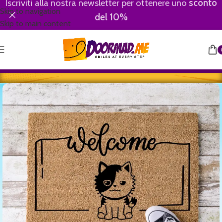
Iscriviti alla nostra newsletter per ottenere uno
sconto
Skip to navigation
del 10%
Skip to main content
Home
/
Animali
/
Gatti