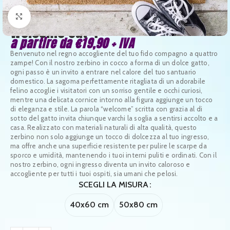
Clicca per ingrandire
Welcome Cat 4
a partire da
€
19,90
+ IVA
Benvenuto nel regno accogliente del tuo fido compagno a quattro
zampe! Con il nostro zerbino in cocco a forma di un dolce gatto,
ogni passo è un invito a entrare nel calore del tuo santuario
domestico. La sagoma perfettamente ritagliata di un adorabile
felino accoglie i visitatori con un sorriso gentile e occhi curiosi,
mentre una delicata cornice intorno alla figura aggiunge un tocco
di eleganza e stile. La parola “welcome” scritta con grazia al di
sotto del gatto invita chiunque varchi la soglia a sentirsi accolto e a
casa. Realizzato con materiali naturali di alta qualità, questo
zerbino non solo aggiunge un tocco di dolcezza al tuo ingresso,
ma offre anche una superficie resistente per pulire le scarpe da
sporco e umidità, mantenendo i tuoi interni puliti e ordinati. Con il
nostro zerbino, ogni ingresso diventa un invito caloroso e
accogliente per tutti i tuoi ospiti, sia umani che pelosi.
SCEGLI LA MISURA
40x60 cm
50x80 cm