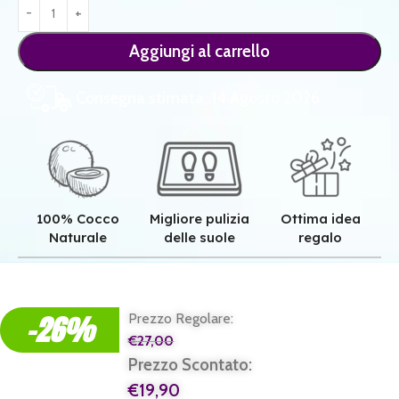
Aggiungi al carrello
Consegna stimata: 14 Agosto 2026
100% Cocco
Migliore pulizia
Ottima idea
Naturale
delle suole
regalo
Qualità superiore grazie all'autentica fibra in cocco naturale.
Pulizia superiore grazie alla tessitura robusta dei nostri zerbini.
Il regalo perfetto per ogni casa e per ogni famiglia.
-26%
Prezzo Regolare:
€
27,00
Prezzo Scontato:
€
19,90