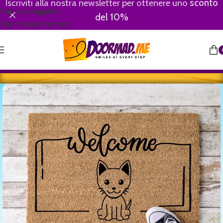
Iscriviti alla nostra newsletter per ottenere uno
sconto
Skip to navigation
del 10%
Skip to main content
Home
/
Animali
/
Gatti