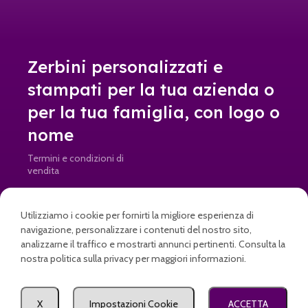
Zerbini personalizzati e
stampati per la tua azienda o
per la tua famiglia, con logo o
nome
Termini e condizioni di
vendita
Resi e rimborsi
Utilizziamo i cookie per fornirti la migliore esperienza di
info@doormad.it • Partita IVA: IT04645820269
navigazione, personalizzare i contenuti del nostro sito,
analizzarne il traffico e mostrarti annunci pertinenti. Consulta la
nostra politica sulla privacy per maggiori informazioni.
a partire da
€
19,90
Come posso aiutarti?
Seleziona
X
Impostazioni Cookie
ACCETTA
Welcome