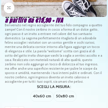
Clicca per ingrandire
Welcome Cat 8
a partire da
€
19,90
+ IVA
Benvenuto nel regno accogliente del tuo fido compagno a quattro
zampe! Con il nostro zerbino in cocco a forma di un dolce gatto,
ogni passo è un invito a entrare nel calore del tuo santuario
domestico. La sagoma perfettamente ritagliata di un adorabile
felino accoglie i visitatori con un sorriso gentile e occhi curiosi,
mentre una delicata cornice intorno alla figura aggiunge un tocco
di eleganza e stile. La parola “welcome” scritta con grazia al di
sotto del gatto invita chiunque varchi la soglia a sentirsi accolto e a
casa. Realizzato con materiali naturali di alta qualità, questo
zerbino non solo aggiunge un tocco di dolcezza al tuo ingresso,
ma offre anche una superficie resistente per pulire le scarpe da
sporco e umidità, mantenendo i tuoi interni puliti e ordinati. Con il
nostro zerbino, ogni ingresso diventa un invito caloroso e
accogliente per tutti i tuoi ospiti, sia umani che pelosi.
SCEGLI LA MISURA
40x60 cm
50x80 cm