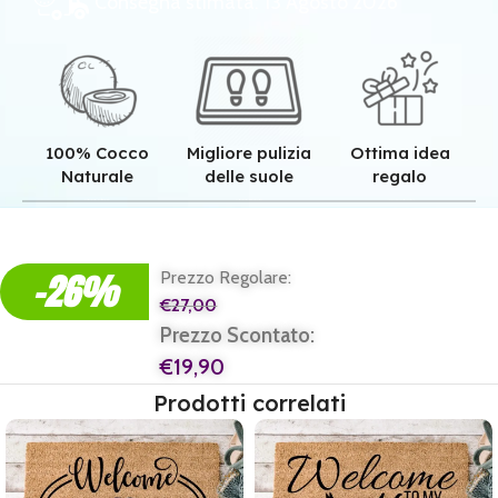
Consegna stimata: 13 Agosto 2026
100% Cocco
Migliore pulizia
Ottima idea
Naturale
delle suole
regalo
Qualità superiore grazie all'autentica fibra in cocco naturale.
Pulizia superiore grazie alla tessitura robusta dei nostri zerbini.
Il regalo perfetto per ogni casa e per ogni famiglia.
-26%
Prezzo Regolare:
€
27,00
Prezzo Scontato:
€
19,90
Prodotti correlati