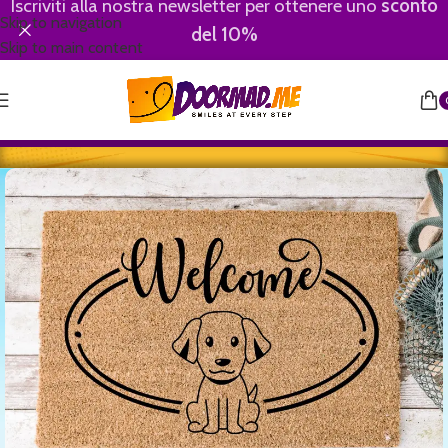
Iscriviti alla nostra newsletter per ottenere uno
sconto
Skip to navigation
del 10%
Skip to main content
Home
/
Animali
/
Cani