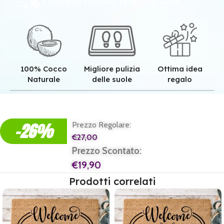
Consegna stimata: 13 Agosto 2026
100% Cocco
Migliore pulizia
Ottima idea
Naturale
delle suole
regalo
Qualità superiore grazie all'autentica fibra in cocco naturale.
Pulizia superiore grazie alla tessitura robusta dei nostri zerbini.
Il regalo perfetto per ogni casa e per ogni famiglia.
-26%
Prezzo Regolare:
€
27,00
Prezzo Scontato:
€
19,90
Prodotti correlati