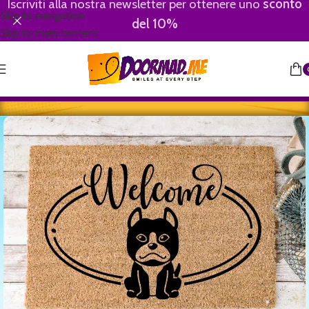
Iscriviti alla nostra newsletter per ottenere uno
sconto
Skip to navigation
del 10%
Skip to main content
Home
/
Animali
/
Cani