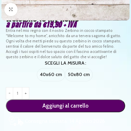
Clicca per ingrandire
Welcome To My Home
a partire da
€
19,90
+ IVA
Entra nel mio regno con il nostro Zerbino in cocco stampato
“Welcome to my home”, arricchito da una tenera sagoma di gatto.
Ogni volta che metti piede su questo zerbino in cocco stampato,
sentirai il calore del benvenuto da parte del tuo amico felino.
Accogli i tuoi ospiti nel tuo spazio con il fascino accattivante di
questo zerbino e il dolce saluto del gatto che vi accoglie!
SCEGLI LA MISURA
40x60 cm
50x80 cm
Aggiungi al carrello
Consegna stimata: 14 Agosto 2026