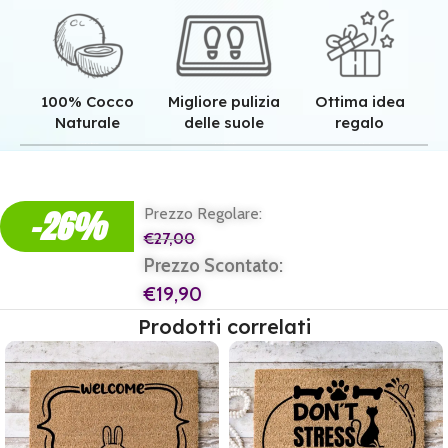
100% Cocco
Migliore pulizia
Ottima idea
Naturale
delle suole
regalo
Qualità superiore grazie all'autentica fibra in cocco naturale.
Pulizia superiore grazie alla tessitura robusta dei nostri zerbini.
Il regalo perfetto per ogni casa e per ogni famiglia.
-26%
Prezzo Regolare:
€
27,00
Prezzo Scontato:
€
19,90
Prodotti correlati