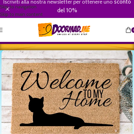
Iscriviti alla nostra newsletter per ottenere uno
sconto
Skip to navigation
del 10%
Skip to main content
Home
/
Animali
/
Gatti