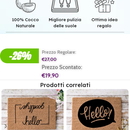
100% Cocco
Migliore pulizia
Ottima idea
Naturale
delle suole
regalo
Qualità superiore grazie all'autentica fibra in cocco naturale.
Pulizia superiore grazie alla tessitura robusta dei nostri zerbini.
Il regalo perfetto per ogni casa e per ogni famiglia.
-26%
Prezzo Regolare:
€
27,00
Prezzo Scontato:
€
19,90
Prodotti correlati