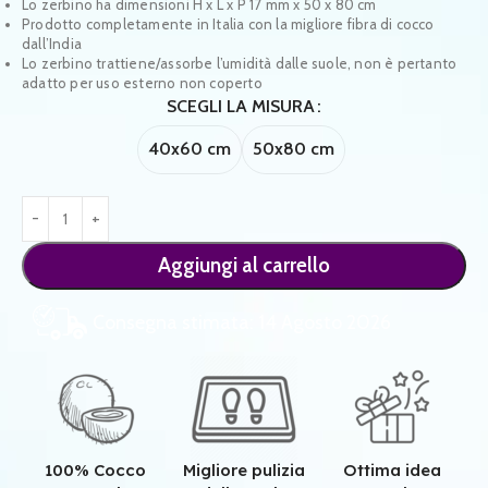
Lo zerbino ha dimensioni H x L x P 17 mm x 50 x 80 cm
Prodotto completamente in Italia con la migliore fibra di cocco
dall’India
Lo zerbino trattiene/assorbe l’umidità dalle suole, non è pertanto
adatto per uso esterno non coperto
SCEGLI LA MISURA
40x60 cm
50x80 cm
Aggiungi al carrello
Consegna stimata: 14 Agosto 2026
100% Cocco
Migliore pulizia
Ottima idea