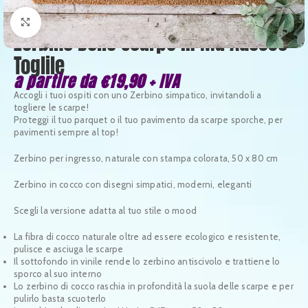
Clicca per ingrandire
Zerbino Belle Scarpe … Ma Adesso
Toglile
a partire da
€
19,90
+ IVA
Accogli i tuoi ospiti con uno Zerbino simpatico, invitandoli a
togliere le scarpe!
Proteggi il tuo parquet o il tuo pavimento da scarpe sporche, per
pavimenti sempre al top!
Zerbino per ingresso, naturale con stampa colorata, 50 x 80 cm
Zerbino in cocco con disegni simpatici, moderni, eleganti
Scegli la versione adatta al tuo stile o mood
La fibra di cocco naturale oltre ad essere ecologico e resistente,
pulisce e asciuga le scarpe
Il sottofondo in vinile rende lo zerbino antiscivolo e trattiene lo
sporco al suo interno
Lo zerbino di cocco raschia in profondità la suola delle scarpe e per
pulirlo basta scuoterlo