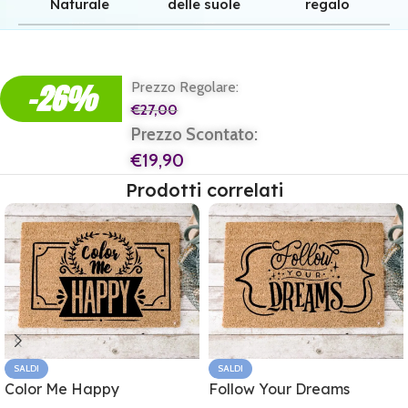
Naturale
delle suole
regalo
Qualità superiore grazie all'autentica fibra in cocco naturale.
Pulizia superiore grazie alla tessitura robusta dei nostri zerbini.
Il regalo perfetto per ogni casa e per ogni famiglia.
-26%
Prezzo Regolare:
€
27,00
Prezzo Scontato:
€
19,90
Prodotti correlati
SALDI
SALDI
Color Me Happy
Follow Your Dreams