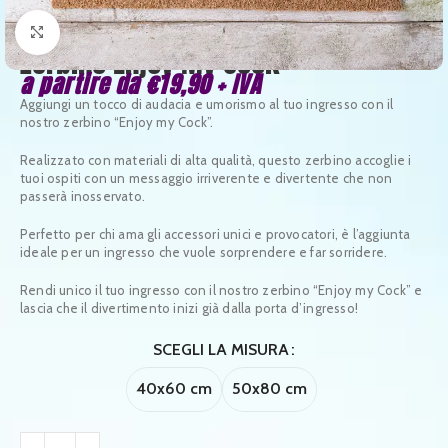
Clicca per ingrandire
Zerbino Enjoy My Cock
a partire da
€
19,90
+ IVA
Aggiungi un tocco di audacia e umorismo al tuo ingresso con il
nostro zerbino “Enjoy my Cock”.
Realizzato con materiali di alta qualità, questo zerbino accoglie i
tuoi ospiti con un messaggio irriverente e divertente che non
passerà inosservato.
Perfetto per chi ama gli accessori unici e provocatori, è l’aggiunta
ideale per un ingresso che vuole sorprendere e far sorridere.
Rendi unico il tuo ingresso con il nostro zerbino “Enjoy my Cock” e
lascia che il divertimento inizi già dalla porta d’ingresso!
SCEGLI LA MISURA
40x60 cm
50x80 cm