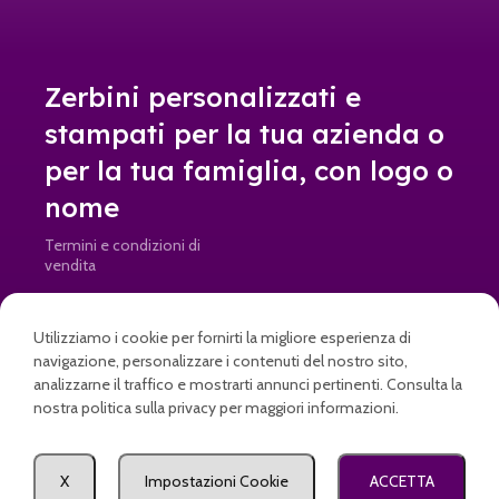
Zerbini personalizzati e
stampati per la tua azienda o
per la tua famiglia, con logo o
nome
Termini e condizioni di
vendita
Resi e rimborsi
Utilizziamo i cookie per fornirti la migliore esperienza di
info@doormad.it • Partita IVA: IT04645820269
navigazione, personalizzare i contenuti del nostro sito,
analizzarne il traffico e mostrarti annunci pertinenti. Consulta la
nostra politica sulla privacy per maggiori informazioni.
a partire da
Come posso aiutarti?
Seleziona
X
Impostazioni Cookie
ACCETTA
Zerbino Enjoy