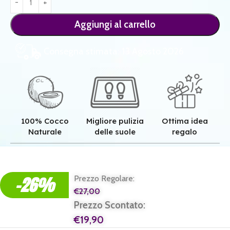
Aggiungi al carrello
Consegna stimata: 13 Agosto 2026
100% Cocco
Migliore pulizia
Ottima idea
Naturale
delle suole
regalo
Qualità superiore grazie all'autentica fibra in cocco naturale.
Pulizia superiore grazie alla tessitura robusta dei nostri zerbini.
Il regalo perfetto per ogni casa e per ogni famiglia.
-26%
Prezzo Regolare:
€
27,00
Prezzo Scontato:
€
19,90