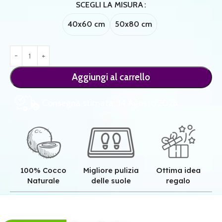
SCEGLI LA MISURA
40x60 cm
50x80 cm
Aggiungi al carrello
Consegna stimata: 14 Agosto 2026
100% Cocco
Migliore pulizia
Ottima idea
Naturale
delle suole
regalo
Qualità superiore grazie all'autentica fibra in cocco naturale.
Pulizia superiore grazie alla tessitura robusta dei nostri zerbini.
Il regalo perfetto per ogni casa e per ogni famiglia.