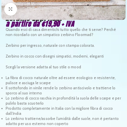
Clicca per ingrandire
Zerbino Eppi Auar
a partire da
€
19,90
+ IVA
Quando esci di casa dimentichi tutto quello che ti serve? Perché
non ricordarlo con un simpatico zerbino Floormad?
Zerbino per ingresso, naturale con stampa colorata.
Zerbino in cocco con disegni simpatici, moderni, eleganti
Scegli la versione adatta al tuo stile o mood
La fibra di cocco naturale oltre ad essere ecologico e resistente,
pulisce e asciuga le scarpe
Il sottofondo in vinile rende lo zerbino antiscivolo e trattiene lo
sporco al suo interno
Lo zerbino di cocco raschia in profondità la suola delle scarpe e per
pulirlo basta scuoterlo
Prodotto completamente in Italia con la migliore fibra di cocco
dall’India
Lo zerbino trattiene/assorbe l’umidità dalle suole, non è pertanto
adatto per uso esterno non coperto