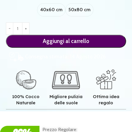
40x60 cm
50x80 cm
Aggiungi al carrello
Consegna stimata: 14 Agosto 2026
100% Cocco
Migliore pulizia
Ottima idea
Naturale
delle suole
regalo
Qualità superiore grazie all'autentica fibra in cocco naturale.
Pulizia superiore grazie alla tessitura robusta dei nostri zerbini.
Il regalo perfetto per ogni casa e per ogni famiglia.
Prezzo Regolare: