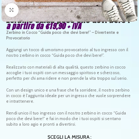
Clicca per ingrandire
Zerbino Guida poco che devi bere !
a partire da
€
19,90
+ IVA
Zerbino in Cocco “Guida poco che devi bere!” – Divertente e
Provocatorio
Aggiungi un tocco di umorismo provocatorio al tuo ingresso con il
nostro zerbino in cocco “Guida poco che devi bere!”.
Realizzato con materiali di alta qualità, questo zerbino in cocco
accoglie i tuoi ospiti con un messaggio spiritoso e scherzoso,
perfetto per chi ama ridere e non prende la vita troppo sul serio.
Con un design unico e una frase che fa sorridere, il nostro zerbino
in cocco è l’aggiunta ideale per un ingresso che vuole sorprendere
e intrattenere.
Rendi unico il tuo ingresso con il nostro zerbino in cocco “Guida
poco che devi bere!” e fai in modo che i tuoi ospiti si sentano
subito a loro agio e pronti a divertirsi.
SCEGLI LA MISURA