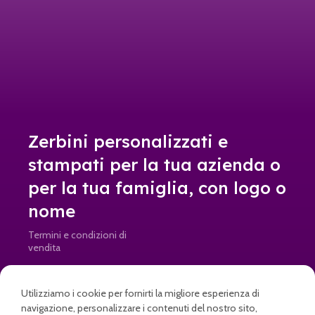
Zerbini personalizzati e
stampati per la tua azienda o
per la tua famiglia, con logo o
nome
Termini e condizioni di
vendita
Resi e rimborsi
Utilizziamo i cookie per fornirti la migliore esperienza di
info@doormad.it • Partita IVA: IT04645820269
navigazione, personalizzare i contenuti del nostro sito,