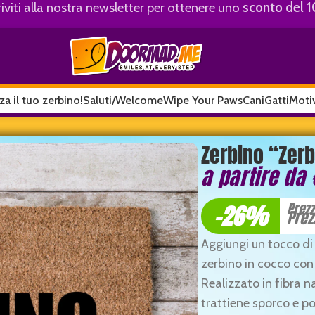
riviti alla nostra newsletter per ottenere uno
sconto del 
za il tuo zerbino!
Saluti/Welcome
Wipe Your Paws
Cani
Gatti
Motiv
Zerbino “Zer
a partire da
-26%
Prez
Prez
Aggiungi un tocco di 
zerbino in cocco con 
Realizzato in fibra n
trattiene sporco e po