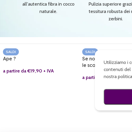
all'autentica fibra in cocco
Pulizia superiore grazi
naturale.
tessitura robusta dei 
zerbini.
SALDI
SALDI
Ape ?
Se non sei un cane al
Utilizziamo i 
le scarpe
contenuti del 
a partire da
€
19,90
+ IVA
nostra politic
a partire da
€
19,90
+ IV