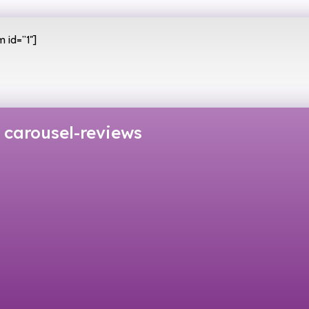
 id=”1″]
carousel-reviews