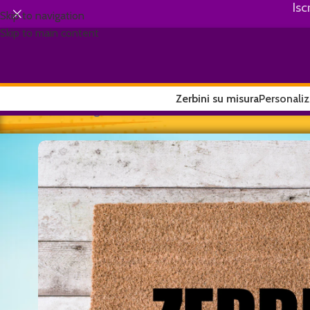
Isc
Skip to navigation
Skip to main content
Zerbini su misura
Personaliz
Home
/
Youngster
/
Zerbino “Zerbino”