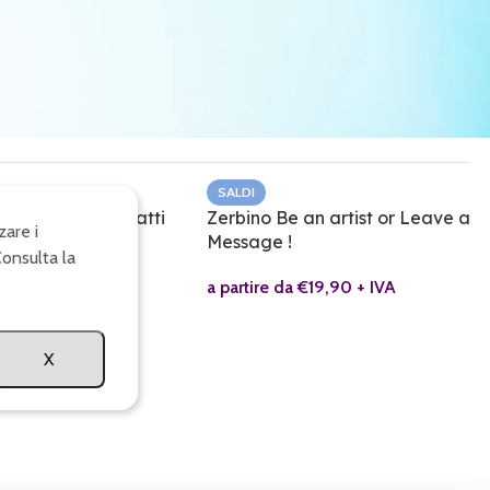
SALDI
ro Siamo Tutti Matti
Zerbino Be an artist or Leave a
zare i
Message !
Consulta la
a
€
19,90
+ IVA
a partire da
€
19,90
+ IVA
X