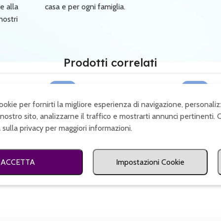
e alla
casa e per ogni famiglia.
nostri
Prodotti correlati
SALDI
SALDI
meno togli
Shoes off – Party On
Vieni Dent
cookie per fornirti la migliore esperienza di navigazione, personaliz
nostro sito, analizzarne il traffico e mostrarti annunci pertinenti. 
a partire da
€
19,90
+ IVA
a partire d
a sulla privacy per maggiori informazioni.
A
ACCETTA
Impostazioni Cookie