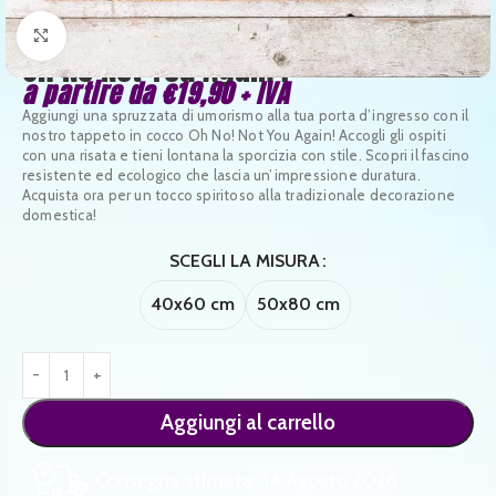
Clicca per ingrandire
Oh No Not You Again !
a partire da
€
19,90
+ IVA
Aggiungi una spruzzata di umorismo alla tua porta d’ingresso con il
nostro tappeto in cocco Oh No! Not You Again! Accogli gli ospiti
con una risata e tieni lontana la sporcizia con stile. Scopri il fascino
resistente ed ecologico che lascia un’impressione duratura.
Acquista ora per un tocco spiritoso alla tradizionale decorazione
domestica!
SCEGLI LA MISURA
40x60 cm
50x80 cm
Aggiungi al carrello
Consegna stimata: 14 Agosto 2026