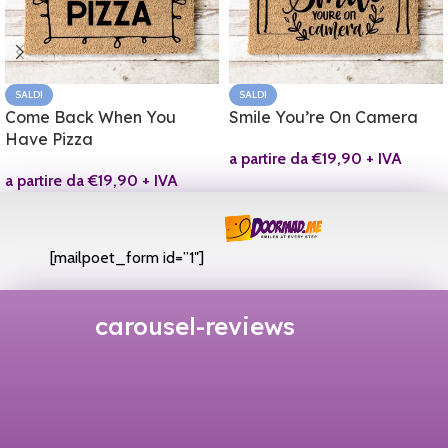
SALDI
SALDI
Come Back When You
Smile You’re On Camera
Have Pizza
a partire da
€
19,90
+ IVA
a partire da
€
19,90
+ IVA
[mailpoet_form id=”1″]
carousel-reviews