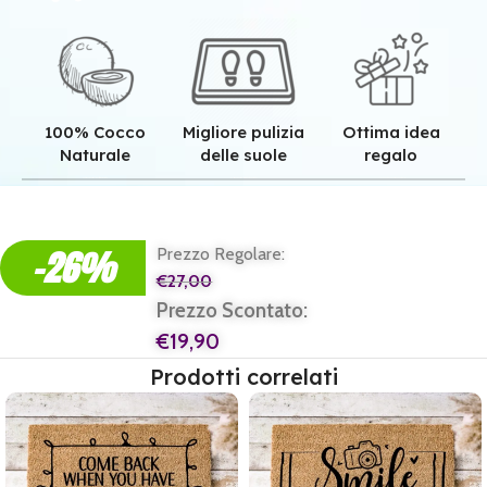
100% Cocco
Migliore pulizia
Ottima idea
Naturale
delle suole
regalo
Qualità superiore grazie all'autentica fibra in cocco naturale.
Pulizia superiore grazie alla tessitura robusta dei nostri zerbini.
Il regalo perfetto per ogni casa e per ogni famiglia.
-26%
Prezzo Regolare:
€
27,00
Prezzo Scontato:
€
19,90
Prodotti correlati