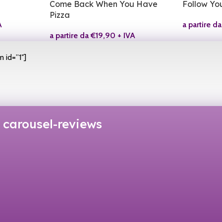
Come Back When You Have
Follow Yo
Pizza
A
a partire d
a partire da
€
19,90
+ IVA
 id=”1″]
carousel-reviews