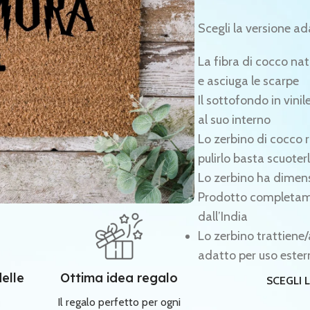
Scegli la versione ad
La fibra di cocco nat
e asciuga le scarpe
Il sottofondo in vinil
al suo interno
Lo zerbino di cocco r
pulirlo basta scuoter
Lo zerbino ha dimens
Prodotto completamen
dall’India
Lo zerbino trattiene/
adatto per uso este
delle
Ottima idea regalo
SCEGLI 
Il regalo perfetto per ogni