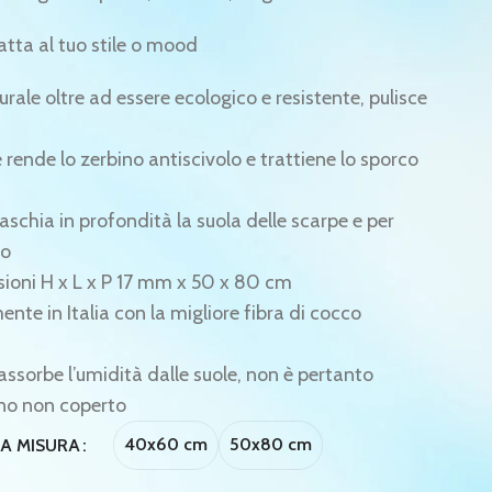
atta al tuo stile o mood
urale oltre ad essere ecologico e resistente, pulisce
e rende lo zerbino antiscivolo e trattiene lo sporco
aschia in profondità la suola delle scarpe e per
lo
ioni H x L x P 17 mm x 50 x 80 cm
te in Italia con la migliore fibra di cocco
assorbe l’umidità dalle suole, non è pertanto
rno non coperto
40x60 cm
50x80 cm
LA MISURA