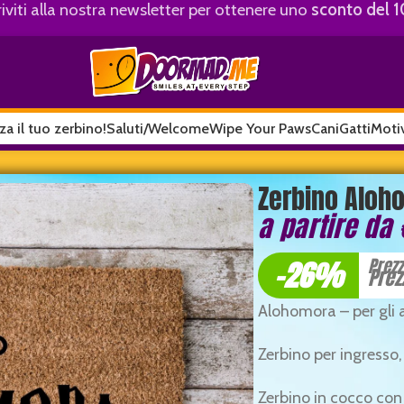
riviti alla nostra newsletter per ottenere uno
sconto del 
za il tuo zerbino!
Saluti/Welcome
Wipe Your Paws
Cani
Gatti
Motiv
Zerbino Aloh
a partire da
-26%
Prez
Prez
Alohomora – per gli 
Zerbino per ingresso
Zerbino in cocco con