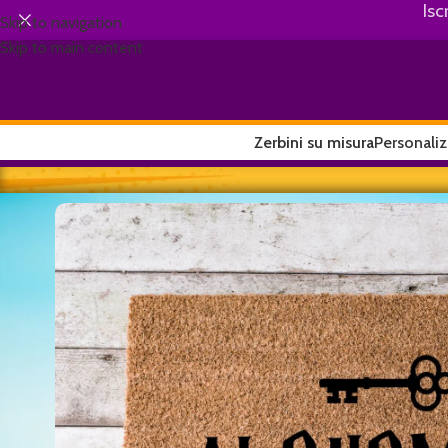
Isc
Skip to navigation
Skip to main content
Zerbini su misura
Personaliz
Home
/
Comics
/
Zerbino Alohomora