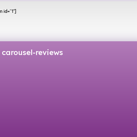
 id=”1″]
carousel-reviews