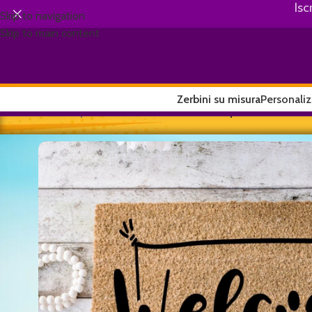
Isc
Skip to navigation
Skip to main content
Zerbini su misura
Personaliz
Home
/
Wipe Your Paws
/
Welcome Hope You Like D