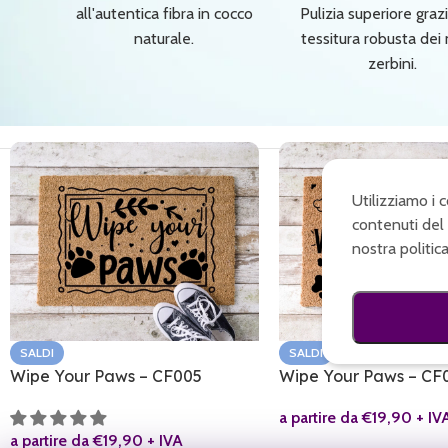
all'autentica fibra in cocco
Pulizia superiore grazi
naturale.
tessitura robusta dei 
zerbini.
Utilizziamo i 
contenuti del 
nostra politic
SALDI
SALDI
Wipe Your Paws – CF005
Wipe Your Paws – CF
a partire da
€
19,90
+ IV
a partire da
€
19,90
+ IVA