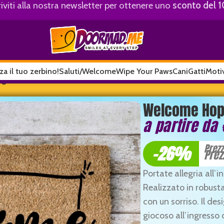
riviti alla nostra newsletter per ottenere uno
sconto del 
za il tuo zerbino!
Saluti/Welcome
Wipe Your Paws
Cani
Gatti
Motiv
ogs
Welcome Hope
a partire da
-26%
Prez
Prez
Portate allegria all’
Realizzato in robusta
con un sorriso. Il de
giocoso all’ingresso d