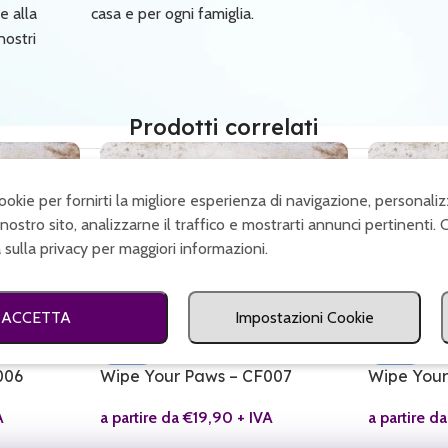
e alla
casa e per ogni famiglia.
nostri
Prodotti correlati
cookie per fornirti la migliore esperienza di navigazione, personaliz
nostro sito, analizzarne il traffico e mostrarti annunci pertinenti. 
a sulla privacy per maggiori informazioni.
ACCETTA
Impostazioni Cookie
SALDI
SALDI
006
Wipe Your Paws – CF007
Wipe Your
A
a partire da
€
19,90
+ IVA
a partire d