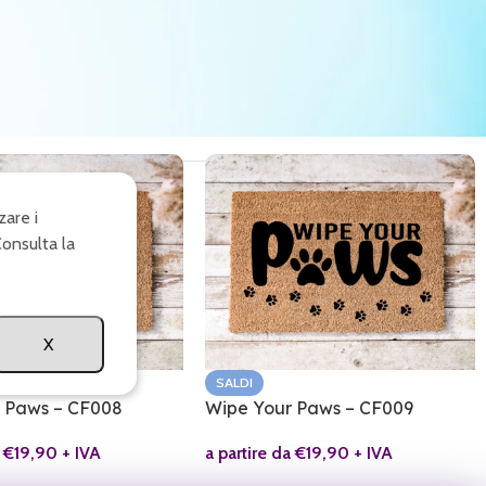
zare i
Consulta la
X
SALDI
 Paws – CF008
Wipe Your Paws – CF009
a
€
19,90
+ IVA
a partire da
€
19,90
+ IVA