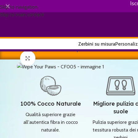
Isc
Skip to navigation
Skip to main content
Zerbini su misura
Personaliz
Home
/
Wipe Your Paws
/
Wipe Your Paws – CF005
Clicca per ingrandire
100% Cocco Naturale
Migliore pulizia 
suole
Qualità superiore grazie
all'autentica fibra in cocco
Pulizia superiore grazi
naturale.
tessitura robusta dei 
zerbini.