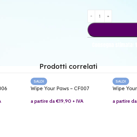
Consegna stimata: 
Prodotti correlati
SALDI
SALDI
006
Wipe Your Paws – CF007
Wipe Your
A
a partire da
€
19,90
+ IVA
a partire d