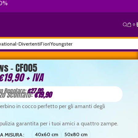
10%
0
ational-Divertenti
Fiori
Youngster
ws – CF005
€
19,90
+ IVA
€
19,90
€
19,90
zo Regolare:
€
27,00
zo Scontato:
€
19,90
erbino in cocco perfetto per gli amanti degli
ulizia garantita per i tuoi amici a quattro zampe.
40x60 cm
50x80 cm
LA MISURA