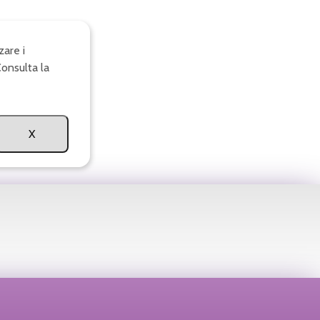
zare i
Consulta la
X