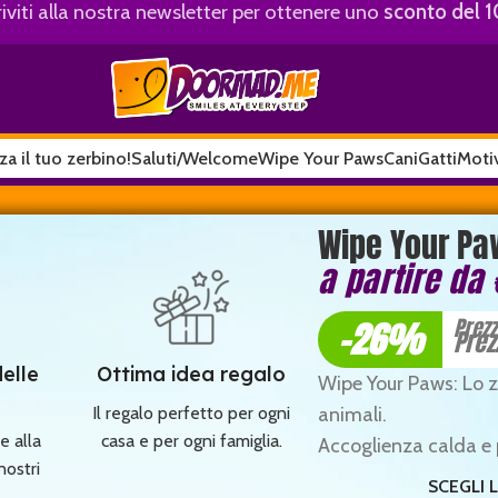
riviti alla nostra newsletter per ottenere uno
sconto del 
za il tuo zerbino!
Saluti/Welcome
Wipe Your Paws
Cani
Gatti
Motiv
Wipe Your Pa
a partire da
-26%
Prez
Prez
delle
Ottima idea regalo
Wipe Your Paws: Lo z
animali.
Il regalo perfetto per ogni
e alla
casa e per ogni famiglia.
Accoglienza calda e p
nostri
SCEGLI 