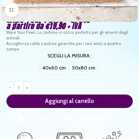
Clicca per ingrandire
Wipe Your Paws – CF010
a partire da
€
19,90
+ IVA
Wipe Your Paws: Lo zerbino in cocco perfetto per gli amanti degli
animali.
Accoglienza calda e pulizia garantita per i tuoi amici a quattro
zampe.
SCEGLI LA MISURA
40x60 cm
50x80 cm
Aggiungi al carrello
Consegna stimata: 13 Agosto 2026