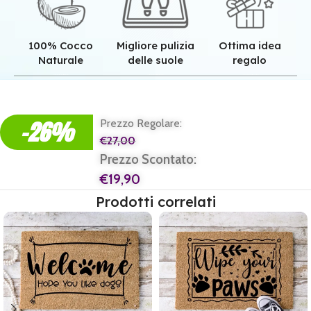
100% Cocco
Migliore pulizia
Ottima idea
Naturale
delle suole
regalo
Qualità superiore grazie all'autentica fibra in cocco naturale.
Pulizia superiore grazie alla tessitura robusta dei nostri zerbini.
Il regalo perfetto per ogni casa e per ogni famiglia.
-26%
Prezzo Regolare:
€
27,00
Prezzo Scontato:
€
19,90
Prodotti correlati