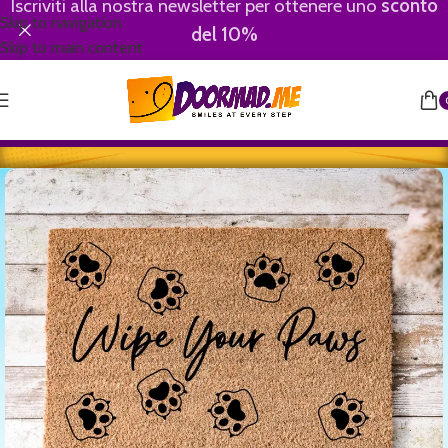
Iscriviti alla nostra newsletter per ottenere uno
sconto
Skip to navigation
del 10%
Skip to main content
Home
/
Wipe Your Paws