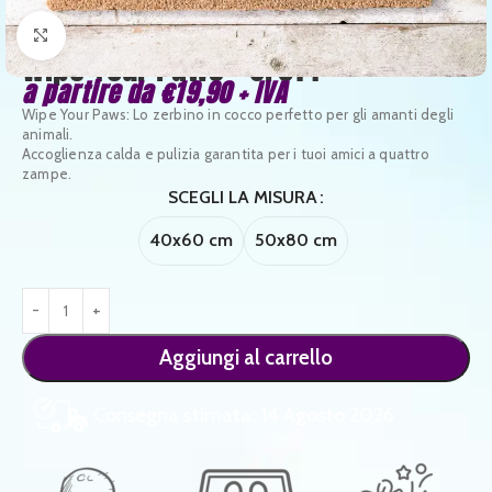
Clicca per ingrandire
Wipe Your Paws – CF014
a partire da
€
19,90
+ IVA
Wipe Your Paws: Lo zerbino in cocco perfetto per gli amanti degli
animali.
Accoglienza calda e pulizia garantita per i tuoi amici a quattro
zampe.
SCEGLI LA MISURA
40x60 cm
50x80 cm
Aggiungi al carrello
Consegna stimata: 14 Agosto 2026