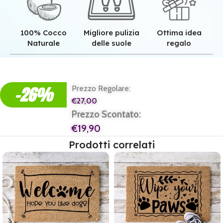
100% Cocco
Migliore pulizia
Ottima idea
Naturale
delle suole
regalo
Qualità superiore grazie all'autentica fibra in cocco naturale.
Pulizia superiore grazie alla tessitura robusta dei nostri zerbini.
Il regalo perfetto per ogni casa e per ogni famiglia.
-26%
Prezzo Regolare:
€
27,00
Prezzo Scontato:
€
19,90
Prodotti correlati