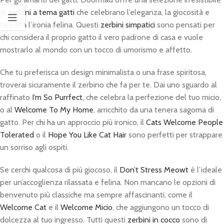
di
zerbini a tema gatti
che celebrano l’eleganza, la giocosità e
talvolta l’ironia felina. Questi
zerbini simpatici
sono pensati per
chi considera il proprio gatto il vero padrone di casa e vuole
mostrarlo al mondo con un tocco di umorismo e affetto.
Che tu preferisca un design minimalista o una frase spiritosa,
troverai sicuramente il zerbino che fa per te. Dai uno sguardo al
raffinato
I’m So Purrfect
, che celebra la perfezione del tuo micio,
o al
Welcome To My Home
, arricchito da una tenera sagoma di
gatto. Per chi ha un approccio più ironico, il
Cats Welcome People
Tolerated
o il
Hope You Like Cat Hair
sono perfetti per strappare
un sorriso agli ospiti.
Se cerchi qualcosa di più giocoso, il
Don’t Stress Meowt
è l’ideale
per un’accoglienza rilassata e felina. Non mancano le opzioni di
benvenuto più classiche ma sempre affascinanti, come il
Welcome Cat
e il
Welcome Micio
, che aggiungono un tocco di
dolcezza al tuo ingresso. Tutti questi
zerbini in cocco
sono di