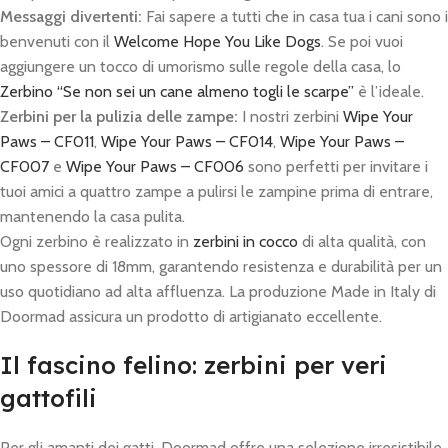
Messaggi divertenti:
Fai sapere a tutti che in casa tua i cani sono i
benvenuti con il
Welcome Hope You Like Dogs
. Se poi vuoi
aggiungere un tocco di umorismo sulle regole della casa, lo
Zerbino “Se non sei un cane almeno togli le scarpe”
è l’ideale.
Zerbini per la pulizia delle zampe:
I nostri zerbini
Wipe Your
Paws – CF011
,
Wipe Your Paws – CF014
,
Wipe Your Paws –
CF007
e
Wipe Your Paws – CF006
sono perfetti per invitare i
tuoi amici a quattro zampe a pulirsi le zampine prima di entrare,
mantenendo la casa pulita.
Ogni zerbino è realizzato in
zerbini in cocco
di alta qualità, con
uno spessore di 18mm, garantendo resistenza e durabilità per un
uso quotidiano ad alta affluenza. La produzione Made in Italy di
Doormad assicura un prodotto di artigianato eccellente.
Il fascino felino: zerbini per veri
gattofili
Per gli amanti dei gatti, Doormad offre una selezione irresistibile