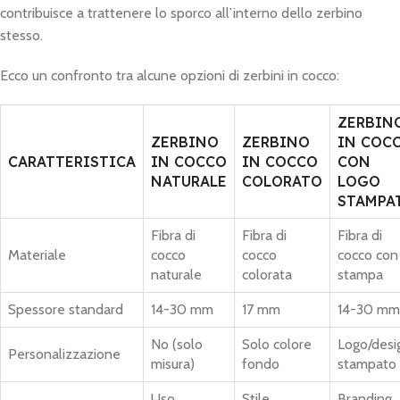
contribuisce a trattenere lo sporco all’interno dello zerbino
stesso.
Ecco un confronto tra alcune opzioni di zerbini in cocco:
ZERBIN
ZERBINO
ZERBINO
IN COC
CARATTERISTICA
IN COCCO
IN COCCO
CON
NATURALE
COLORATO
LOGO
STAMPA
Fibra di
Fibra di
Fibra di
Materiale
cocco
cocco
cocco con
naturale
colorata
stampa
Spessore standard
14-30 mm
17 mm
14-30 mm
No (solo
Solo colore
Logo/desi
Personalizzazione
misura)
fondo
stampato
Uso
Stile
Branding,