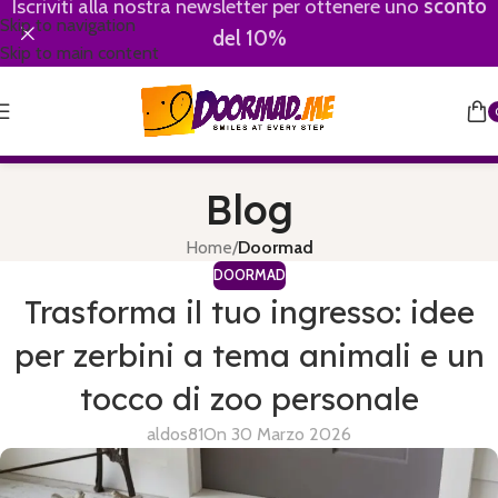
Iscriviti alla nostra newsletter per ottenere uno
sconto
Skip to navigation
del 10%
Skip to main content
Blog
Home
/
Doormad
DOORMAD
Trasforma il tuo ingresso: idee
per zerbini a tema animali e un
tocco di zoo personale
aldos81
On 30 Marzo 2026