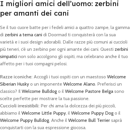
I migliori amici dell’uomo: zerbini
per amanti dei cani
Se il tuo cuore batte per i fedeli amici a quattro zampe, la gamma
di
zerbini a tema cani
di Doormad ti conquisterà con la sua
varietà e i suoi design adorabili. Dalle razze più comuni ai cuccioli
più teneri, c’è un zerbino per ogni amante dei cani. Questi
zerbini
simpatici
non solo accolgono gli ospiti, ma celebrano anche il tuo
affetto per i tuoi compagni pelosi.
Razze iconiche:
Accogli i tuoi ospiti con un maestoso
Welcome
Siberian Husky
o un imponente
Welcome Alano
. Preferisci un
classico? Il
Welcome Bulldog
o il
Welcome Pastore Belga
sono
scelte perfette per mostrare la tua passione.
Cuccioli irresistibili:
Per chi ama la dolcezza dei più piccoli,
abbiamo il
Welcome Little Puppy
, il
Welcome Puppy Dog
o il
Welcome Puppy Bulldog
. Anche il
Welcome Bull Terrier
saprà
conquistarti con la sua espressione giocosa.