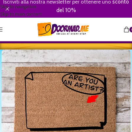
Iscriviti alla nostra newsletter per ottenere uno
sconto
Skip to navigation
del 10%
Skip to main content
Home
/
Motivational-Divertenti