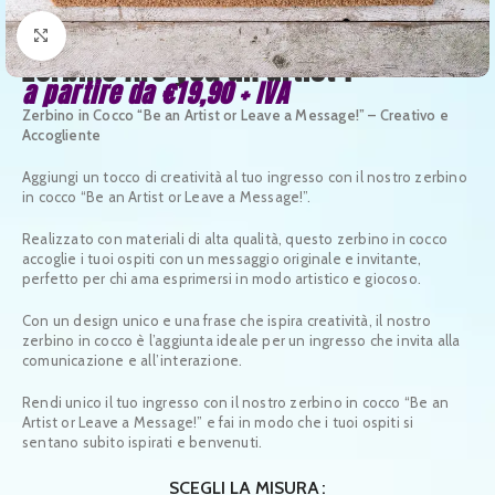
Clicca per ingrandire
Zerbino Are you an artist ?
a partire da
€
19,90
+ IVA
Zerbino in Cocco “Be an Artist or Leave a Message!” – Creativo e
Accogliente
Aggiungi un tocco di creatività al tuo ingresso con il nostro zerbino
in cocco “Be an Artist or Leave a Message!”.
Realizzato con materiali di alta qualità, questo zerbino in cocco
accoglie i tuoi ospiti con un messaggio originale e invitante,
perfetto per chi ama esprimersi in modo artistico e giocoso.
Con un design unico e una frase che ispira creatività, il nostro
zerbino in cocco è l’aggiunta ideale per un ingresso che invita alla
comunicazione e all’interazione.
Rendi unico il tuo ingresso con il nostro zerbino in cocco “Be an
Artist or Leave a Message!” e fai in modo che i tuoi ospiti si
sentano subito ispirati e benvenuti.
SCEGLI LA MISURA