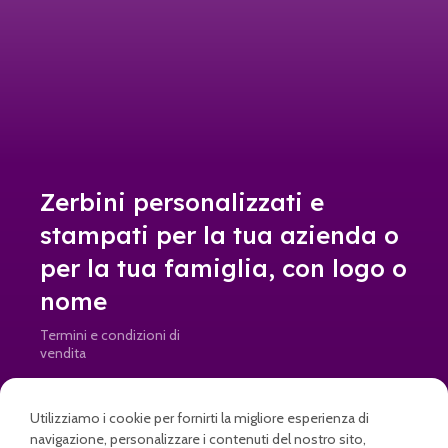
Zerbini personalizzati e
stampati per la tua azienda o
per la tua famiglia, con logo o
nome
Termini e condizioni di
vendita
Resi e rimborsi
Utilizziamo i cookie per fornirti la migliore esperienza di
info@doormad.it • Partita IVA: IT04645820269
navigazione, personalizzare i contenuti del nostro sito,