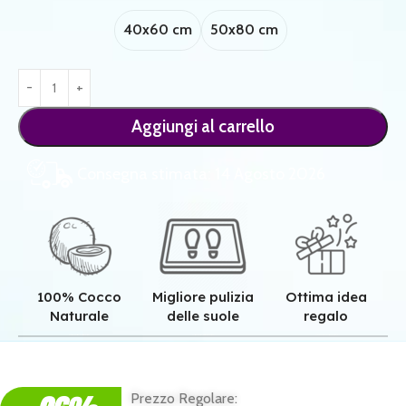
40x60 cm
50x80 cm
Aggiungi al carrello
Consegna stimata: 14 Agosto 2026
100% Cocco
Migliore pulizia
Ottima idea
Naturale
delle suole
regalo
Qualità superiore grazie all'autentica fibra in cocco naturale.
Pulizia superiore grazie alla tessitura robusta dei nostri zerbini.
Il regalo perfetto per ogni casa e per ogni famiglia.
Prezzo Regolare: