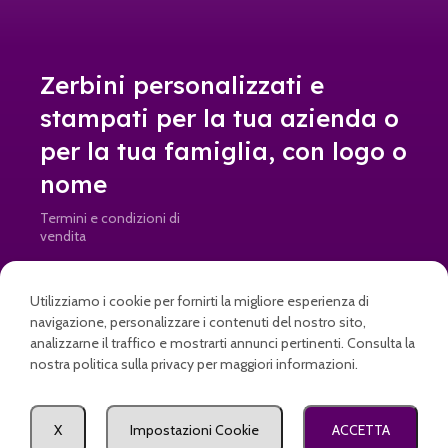
Zerbini personalizzati e
stampati per la tua azienda o
per la tua famiglia, con logo o
nome
Termini e condizioni di
vendita
Resi e rimborsi
Utilizziamo i cookie per fornirti la migliore esperienza di
info@doormad.it • Partita IVA: IT04645820269
navigazione, personalizzare i contenuti del nostro sito,
analizzarne il traffico e mostrarti annunci pertinenti. Consulta la
nostra politica sulla privacy per maggiori informazioni.
a partire da
Come posso aiutarti?
Seleziona
X
Impostazioni Cookie
ACCETTA
No dai … Non