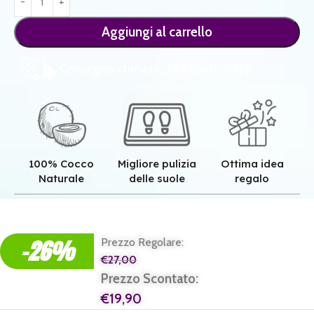
Aggiungi al carrello
Consegna stimata: 14 Agosto 2026
100% Cocco
Migliore pulizia
Ottima idea
Naturale
delle suole
regalo
Qualità superiore grazie all'autentica fibra in cocco naturale.
Pulizia superiore grazie alla tessitura robusta dei nostri zerbini.
Il regalo perfetto per ogni casa e per ogni famiglia.
-26%
Prezzo Regolare:
€
27,00
Prezzo Scontato:
€
19,90