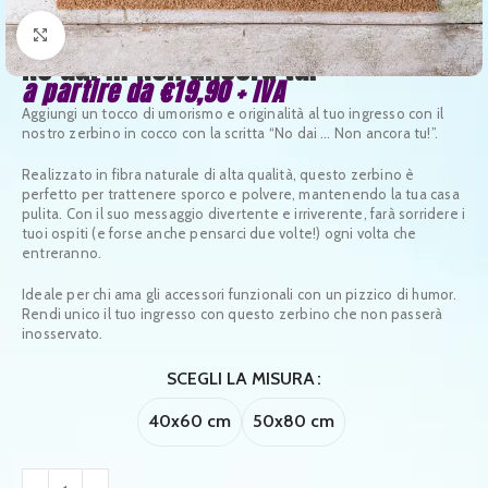
Clicca per ingrandire
No dai … Non ancora tu!
a partire da
€
19,90
+ IVA
Aggiungi un tocco di umorismo e originalità al tuo ingresso con il
nostro zerbino in cocco con la scritta “No dai … Non ancora tu!”.
Realizzato in fibra naturale di alta qualità, questo zerbino è
perfetto per trattenere sporco e polvere, mantenendo la tua casa
pulita. Con il suo messaggio divertente e irriverente, farà sorridere i
tuoi ospiti (e forse anche pensarci due volte!) ogni volta che
entreranno.
Ideale per chi ama gli accessori funzionali con un pizzico di humor.
Rendi unico il tuo ingresso con questo zerbino che non passerà
inosservato.
SCEGLI LA MISURA
40x60 cm
50x80 cm