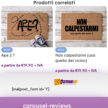
Prodotti correlati
SALDI
SALDI
Ape 2 ?
Non calpestarmi (usa
quello del vicino)
a partire da
€
19,90
+ IVA
a partire da
€
19,90
+ IVA
[mailpoet_form id=”1″]
carousel-reviews