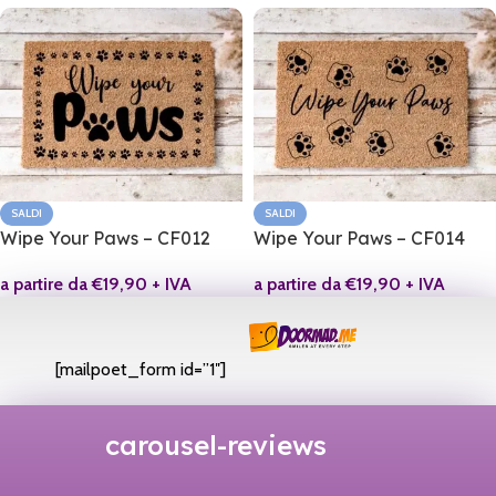
SALDI
SALDI
Wipe Your Paws – CF012
Wipe Your Paws – CF014
a partire da
€
19,90
+ IVA
a partire da
€
19,90
+ IVA
[mailpoet_form id=”1″]
carousel-reviews