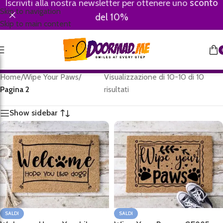
Iscriviti alla nostra newsletter per ottenere uno
sconto
Skip to navigation
del 10%
Skip to main content
Home
/
Wipe Your Paws
/
Visualizzazione di 10-10 di 10
Pagina 2
risultati
Show sidebar
SALDI
SALDI