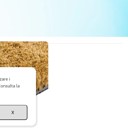
zare i
Consulta la
X
 misura in cocco