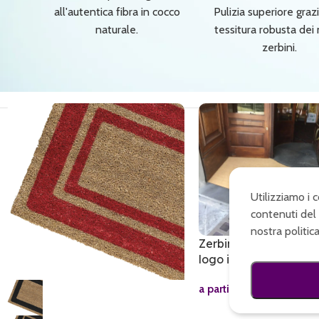
all'autentica fibra in cocco
Pulizia superiore grazi
naturale.
tessitura robusta dei 
zerbini.
Utilizziamo i 
contenuti del 
nostra politic
Zerbino in cocco su m
logo intarsiato
a partire da 120,00€ al 