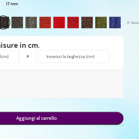
17 mm
Svuo
misure in cm.
x
Aggiungi al carrello