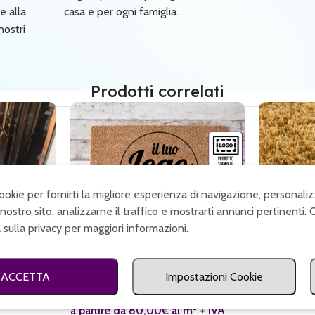
e alla
casa e per ogni famiglia.
nostri
Prodotti correlati
cookie per fornirti la migliore esperienza di navigazione, personaliz
nostro sito, analizzarne il traffico e mostrarti annunci pertinenti. 
a sulla privacy per maggiori informazioni.
isura con
Zerbino in cocco su misura con
logo stampato
ACCETTA
Impostazioni Cookie
Zerbino su
m² + IVA
naturale
a partire da 80,00€ al m² + IVA