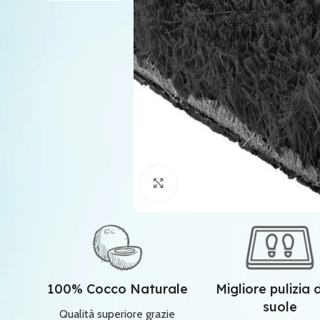
Clicca per ingrandire
100% Cocco Naturale
Migliore pulizia 
suole
Qualità superiore grazie