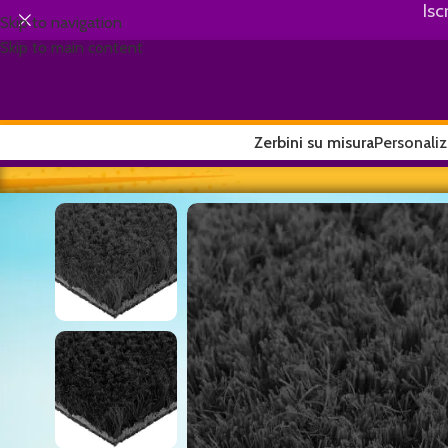
Isc
Skip to navigation
Skip to main content
Zerbini su misura
Personaliz
Home
/
Zerbini classici su misura
/
Zerbino su misura 