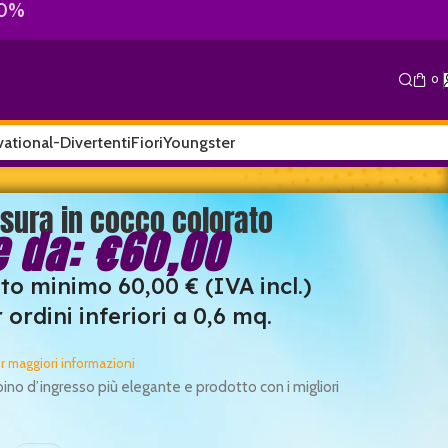
10%
0
ational-Divertenti
Fiori
Youngster
sura in cocco colorato
e da:
€
60,00
to minimo 60,00 € (IVA incl.)
 ordini inferiori a 0,6 mq.
er maggiori informazioni
rbino d’ingresso più elegante e prodotto con i migliori