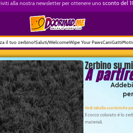
riviti alla nostra newsletter per ottenere uno
sconto del 
za il tuo zerbino!
Saluti/Welcome
Wipe Your Paws
Cani
Gatti
Motiv
in cocco colorato
Zerbino su mi
A partir
Addebi
per
Vedi tabella scontistiche p
Il cocco colorato è lo ze
materiali.