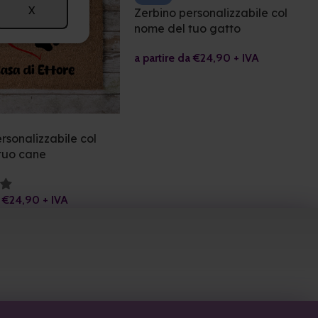
X
Zerbino personalizzabile col
nome del tuo gatto
a partire da
€
24,90
+ IVA
rsonalizzabile col
tuo cane
a
€
24,90
+ IVA