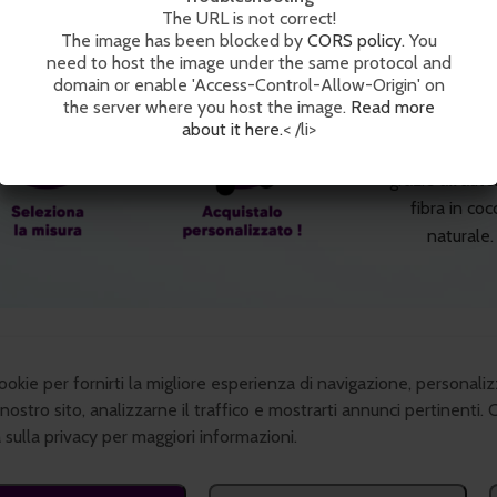
The URL is not correct!
The URL is not correct!
The image has been blocked by
The image has been blocked by
CORS policy
CORS policy
. You
. You
need to host the image under the same protocol and
need to host the image under the same protocol and
100% Co
domain or enable 'Access-Control-Allow-Origin' on
domain or enable 'Access-Control-Allow-Origin' on
the server where you host the image.
the server where you host the image.
Read more
Read more
Natural
about it here.
about it here.
< /li>
< /li>
Qualità super
grazie all'aute
fibra in coc
naturale.
cookie per fornirti la migliore esperienza di navigazione, personaliz
nostro sito, analizzarne il traffico e mostrarti annunci pertinenti. 
Prodotti correlati
a sulla privacy per maggiori informazioni.