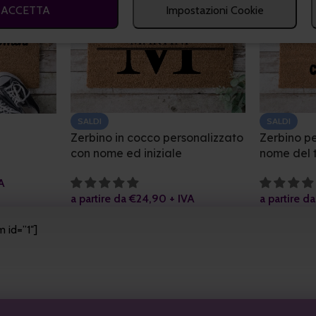
ACCETTA
Impostazioni Cookie
SALDI
SALDI
Zerbino in cocco personalizzato
Zerbino pe
con nome ed iniziale
nome del 
A
a partire da
€
24,90
+ IVA
a partire d
 id=”1″]