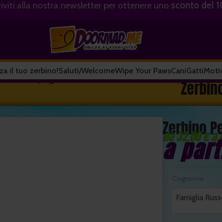
riviti alla nostra newsletter per ottenere uno
sconto del 
za il tuo zerbino!
Saluti/Welcome
Wipe Your Paws
Cani
Gatti
Motiv
izzato Camping 01
Zerbin
Zerbino P
da 32,00 € a 
a par
€
€
24,90
Cognome