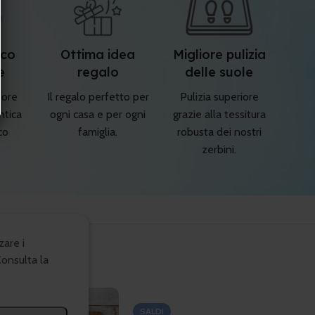
cco
Ottima idea
Migliore pulizia
e
regalo
delle suole
iore
Il regalo perfetto per
Pulizia superiore
ntica
ogni casa e per ogni
grazie alla tessitura
co
famiglia.
robusta dei nostri
zerbini.
zare i
Consulta la
SALDI