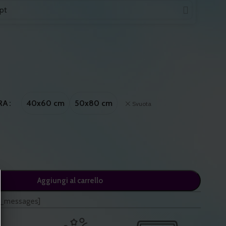
40x60 cm
50x80 cm
RA
Svuota
Aggiungi al carrello
_messages]