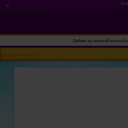
Isc
Skip to navigation
Skip to main content
Zerbini su misura
Personaliz
Home
/
Prodotto personalizzato
/
Camping
/
Zerbino Personal