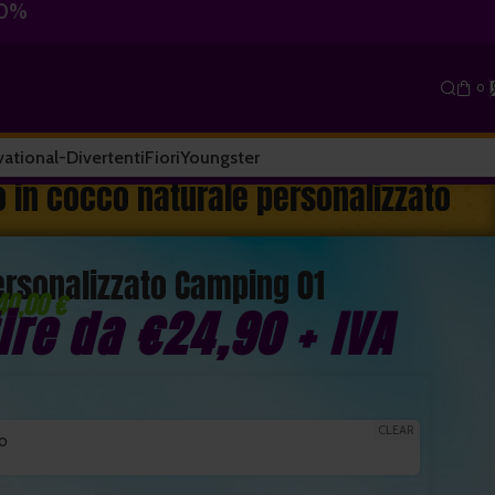
10%
0
ational-Divertenti
Fiori
Youngster
o in cocco naturale personalizzato
ersonalizzato Camping 01
40,00 €
tire da
€
24,90
+ IVA
CLEAR