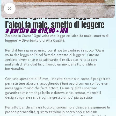
Clicca per ingrandire
Zerbino Ogni volta che leggo ce
l’alcol fa male, smetto di leggere
a partire da
€
19,90
+ IVA
Zerbino in Cocco “Ogni volta che leggo ce l’alcol fa male, smetto di
leggere” – Divertente e di Alta Qualità
Rendi il tuo ingresso unico con il nostro zerbino in cocco “Ogni
volta che leggo ce l’alcol fa male, smetto di leggere”. Questo
zerbino divertente e accattivante è realizzato in Italia con
materiali di alta qualità, offrendo un mix perfetto di stile e
funzionalità.
Con uno spessore di 18 mm, il nostro zerbino in cocco è progettato
per resistere all’usura, accogliendo i tuoi ospiti con un sorriso e un
messaggio ironico che fa riflettere. La sua qualità superiore
garantisce che rimanga bello e durevole nel tempo, mentre il
design originale rende ogni ingresso un po’ più speciale.
Perfetto per chi ama un tocco di umorismo e desidera esprimere la
propria personalità, questo zerbino in cocco non è solo un