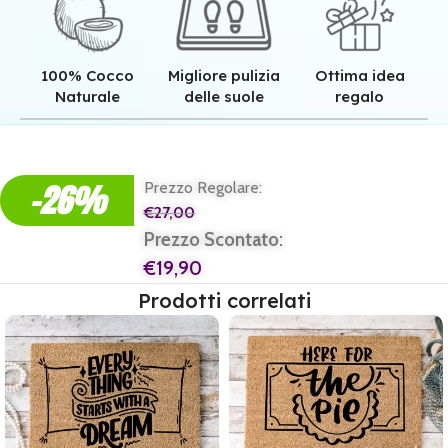
100% Cocco
Migliore pulizia
Ottima idea
Naturale
delle suole
regalo
Qualità superiore grazie all'autentica fibra in cocco naturale.
Pulizia superiore grazie alla tessitura robusta dei nostri zerbini.
Il regalo perfetto per ogni casa e per ogni famiglia.
-26%
Prezzo Regolare:
€
27,00
Prezzo Scontato:
€
19,90
Prodotti correlati