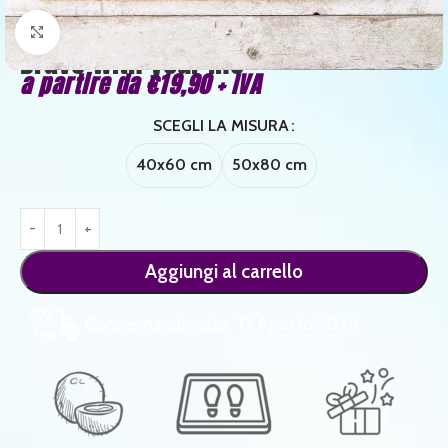
Clicca per ingrandire
Brave with your life
a partire da
€
19,90
+ IVA
SCEGLI LA MISURA
40x60 cm
50x80 cm
Aggiungi al carrello
Consegna stimata: 13 Agosto 2026