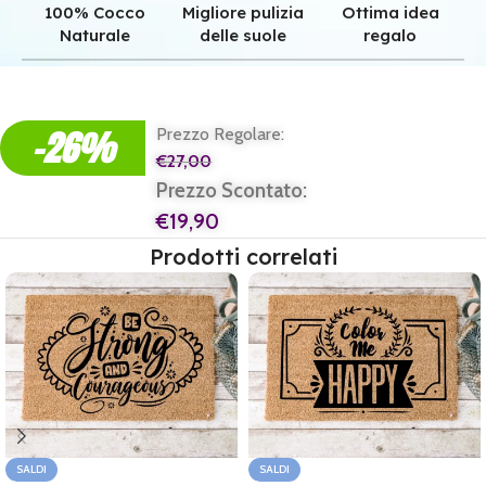
100% Cocco
Migliore pulizia
Ottima idea
Naturale
delle suole
regalo
Qualità superiore grazie all'autentica fibra in cocco naturale.
Pulizia superiore grazie alla tessitura robusta dei nostri zerbini.
Il regalo perfetto per ogni casa e per ogni famiglia.
-26%
Prezzo Regolare:
€
27,00
Prezzo Scontato:
€
19,90
Prodotti correlati
SALDI
SALDI