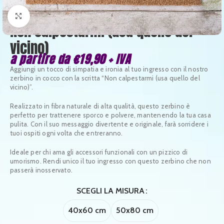
Clicca per ingrandire
Non calpestarmi (usa quello del
vicino)
a partire da
€
19,90
+ IVA
Aggiungi un tocco di simpatia e ironia al tuo ingresso con il nostro
zerbino in cocco con la scritta “Non calpestarmi (usa quello del
vicino)”.
Realizzato in fibra naturale di alta qualità, questo zerbino è
perfetto per trattenere sporco e polvere, mantenendo la tua casa
pulita. Con il suo messaggio divertente e originale, farà sorridere i
tuoi ospiti ogni volta che entreranno.
Ideale per chi ama gli accessori funzionali con un pizzico di
umorismo. Rendi unico il tuo ingresso con questo zerbino che non
passerà inosservato.
SCEGLI LA MISURA
40x60 cm
50x80 cm