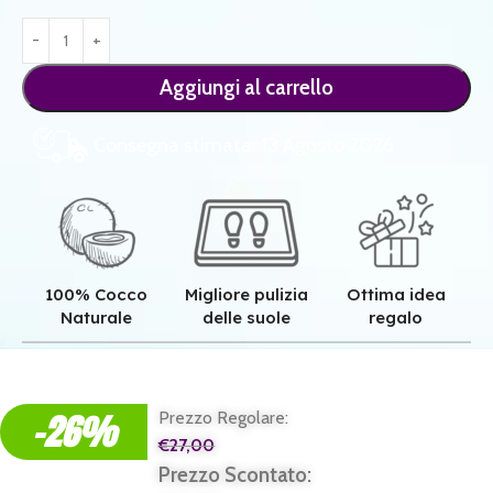
Aggiungi al carrello
Consegna stimata: 13 Agosto 2026
100% Cocco
Migliore pulizia
Ottima idea
Naturale
delle suole
regalo
Qualità superiore grazie all'autentica fibra in cocco naturale.
Pulizia superiore grazie alla tessitura robusta dei nostri zerbini.
Il regalo perfetto per ogni casa e per ogni famiglia.
-26%
Prezzo Regolare:
€
27,00
Prezzo Scontato: