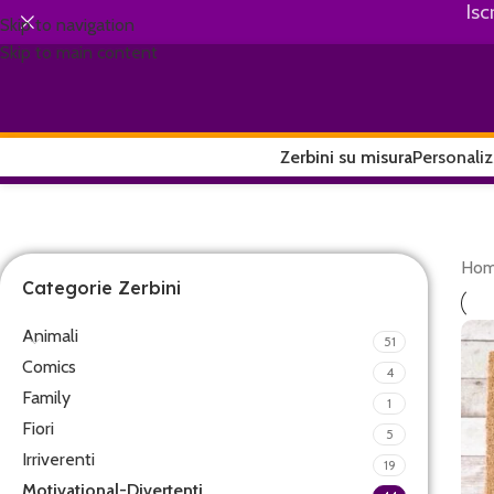
Isc
Skip to navigation
Skip to main content
Zerbini su misura
Personaliz
Ho
Categorie Zerbini
Animali
51
Comics
4
Family
1
Fiori
5
Irriverenti
19
Motivational-Divertenti