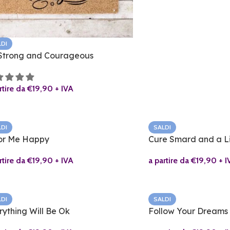
LDI
Strong and Courageous
rtire da
€
19,90
+ IVA
LDI
SALDI
or Me Happy
Cure Smard and a Li
rtire da
€
19,90
+ IVA
a partire da
€
19,90
+ I
LDI
SALDI
rything Will Be Ok
Follow Your Dreams