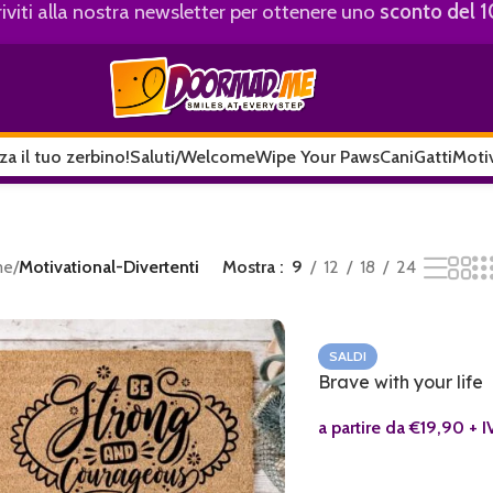
riviti alla nostra newsletter per ottenere uno
sconto del 
za il tuo zerbino!
Saluti/Welcome
Wipe Your Paws
Cani
Gatti
Motiv
me
/
Motivational-Divertenti
Mostra
9
12
18
24
SALDI
Brave with your life
a partire da
€
19,90
+ I