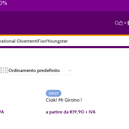
10%
0
ational-Divertenti
Fiori
Youngster
SALDI
Ciak! Mi Girano !
VA
a partire da
€
19,90
+ IVA