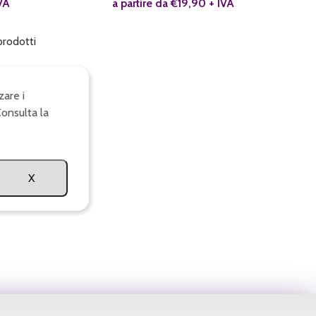
VA
a partire da
€
19,90
+ IVA
 prodotti
zare i
Consulta la
X