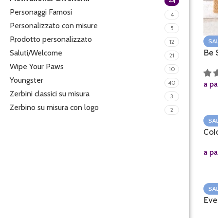
44
Personaggi Famosi
4
Personalizzato con misure
5
Prodotto personalizzato
SA
12
Be 
Saluti/Welcome
21
Wipe Your Paws
10
Youngster
40
a pa
Zerbini classici su misura
3
Zerbino su misura con logo
2
SA
Col
a pa
SA
Eve