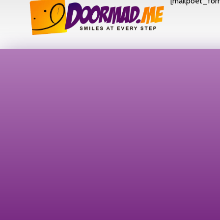
[mailpoet_form