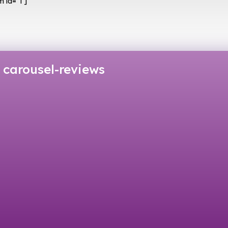
 id=”1″]
carousel-reviews