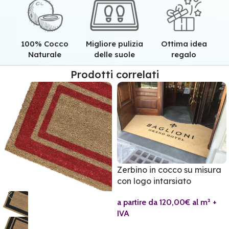
100% Cocco
Migliore pulizia
Ottima idea
Naturale
delle suole
regalo
Qualità superiore grazie all'autentica fibra in cocco naturale.
Pulizia superiore grazie alla tessitura robusta dei nostri zerbini.
Il regalo perfetto per ogni casa e per ogni famiglia.
Prodotti correlati
Zerbino in cocco su misura
con logo intarsiato
a partire da 120,00€ al m² +
IVA