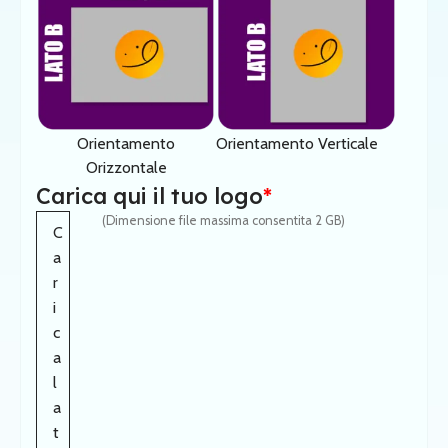
Orientamento
Orientamento Verticale
Orizzontale
Carica qui il tuo logo
*
(Dimensione file massima consentita 2 GB)
C
a
r
i
c
a
l
a
t