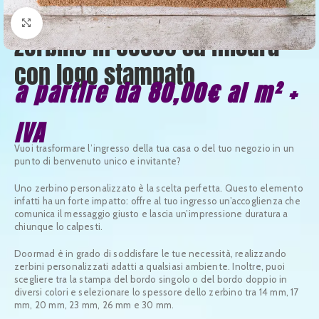
Clicca per ingrandire
Zerbino in cocco su misura
con logo stampato
a partire da 80,00€ al m² +
IVA
Vuoi trasformare l’ingresso della tua casa o del tuo negozio in un
punto di benvenuto unico e invitante?
Uno zerbino personalizzato è la scelta perfetta. Questo elemento
infatti ha un forte impatto: offre al tuo ingresso un’accoglienza che
comunica il messaggio giusto e lascia un’impressione duratura a
chiunque lo calpesti.
Doormad è in grado di soddisfare le tue necessità, realizzando
zerbini personalizzati adatti a qualsiasi ambiente. Inoltre, puoi
scegliere tra la stampa del bordo singolo o del bordo doppio in
diversi colori e selezionare lo spessore dello zerbino tra 14 mm, 17
mm, 20 mm, 23 mm, 26 mm e 30 mm.