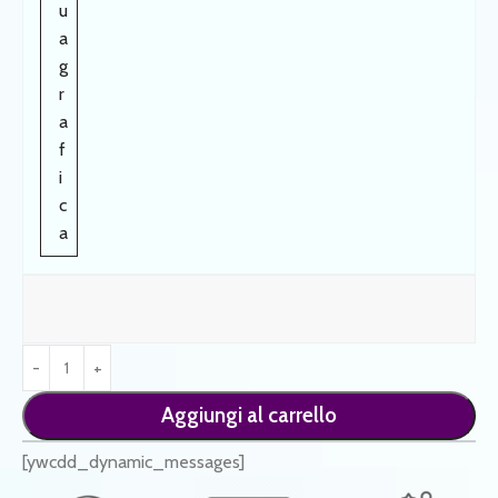
u
a
g
r
a
f
i
c
a
Aggiungi al carrello
[ywcdd_dynamic_messages]