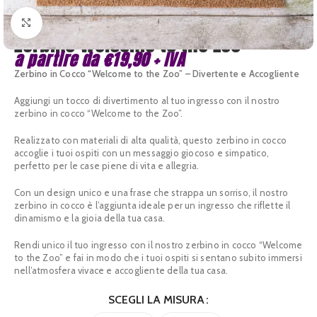
Clicca per ingrandire
Zerbino Welcome to the zoo
a partire da
€
19,90
+ IVA
Zerbino in Cocco “Welcome to the Zoo” – Divertente e Accogliente
Aggiungi un tocco di divertimento al tuo ingresso con il nostro
zerbino in cocco “Welcome to the Zoo”.
Realizzato con materiali di alta qualità, questo zerbino in cocco
accoglie i tuoi ospiti con un messaggio giocoso e simpatico,
perfetto per le case piene di vita e allegria.
Con un design unico e una frase che strappa un sorriso, il nostro
zerbino in cocco è l’aggiunta ideale per un ingresso che riflette il
dinamismo e la gioia della tua casa.
Rendi unico il tuo ingresso con il nostro zerbino in cocco “Welcome
to the Zoo” e fai in modo che i tuoi ospiti si sentano subito immersi
nell’atmosfera vivace e accogliente della tua casa.
SCEGLI LA MISURA