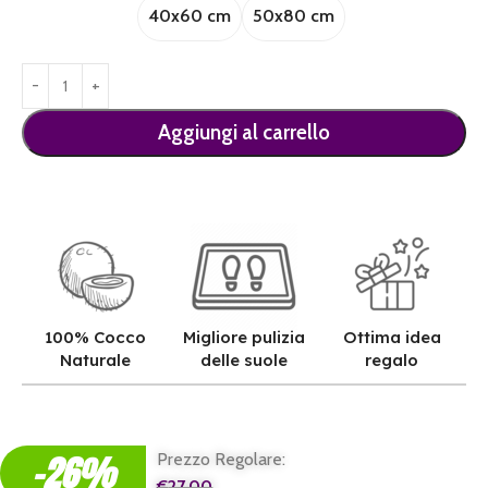
40x60 cm
50x80 cm
Aggiungi al carrello
Consegna stimata: 14 Agosto 2026
100% Cocco
Migliore pulizia
Ottima idea
Naturale
delle suole
regalo
Qualità superiore grazie all'autentica fibra in cocco naturale.
Pulizia superiore grazie alla tessitura robusta dei nostri zerbini.
Il regalo perfetto per ogni casa e per ogni famiglia.
-26%
Prezzo Regolare:
€
27,00