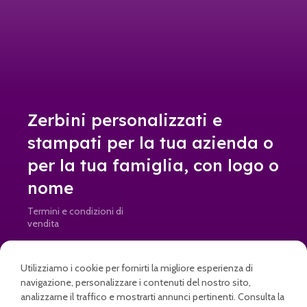
Zerbini personalizzati e
stampati per la tua azienda o
per la tua famiglia, con logo o
nome
Termini e condizioni di
vendita
Resi e rimborsi
Utilizziamo i cookie per fornirti la migliore esperienza di
info@doormad.it • Partita IVA: IT04645820269
navigazione, personalizzare i contenuti del nostro sito,
analizzarne il traffico e mostrarti annunci pertinenti. Consulta la