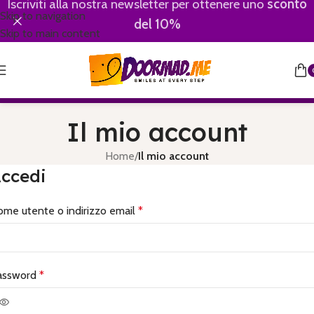
Iscriviti alla nostra newsletter per ottenere uno
sconto
Skip to navigation
del 10%
Skip to main content
Il mio account
Home
/
Il mio account
ccedi
me utente o indirizzo email
*
assword
*