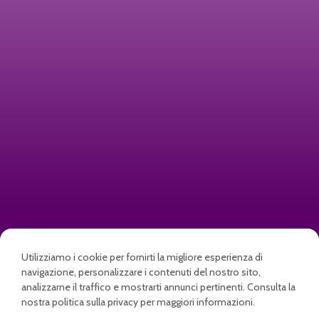
Zerbini personalizzati e
stampati per la tua azienda o
Utilizziamo i cookie per fornirti la migliore esperienza di
navigazione, personalizzare i contenuti del nostro sito,
per la tua famiglia, con logo o
analizzarne il traffico e mostrarti annunci pertinenti. Consulta la
nostra politica sulla privacy per maggiori informazioni.
nome