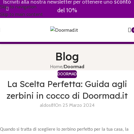
Iscriviti alla nostra newsletter per ottenere uno
sconto
Skip to navigation
del 10%
Skip to main content
Blog
Home
/
Doormad
DOORMAD
La Scelta Perfetta: Guida agli
zerbini in cocco di Doormad.it
aldos81
On 25 Marzo 2024
Quando si tratta di scegliere lo zerbino perfetto per la tua casa, la