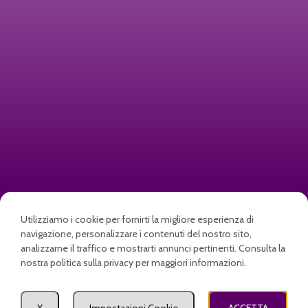
Zerbini personalizzati e
Utilizziamo i cookie per fornirti la migliore esperienza di
stampati per la tua azienda o
navigazione, personalizzare i contenuti del nostro sito,
analizzarne il traffico e mostrarti annunci pertinenti. Consulta la
per la tua famiglia, con logo o
nostra politica sulla privacy per maggiori informazioni.
nome
Termini e condizioni di