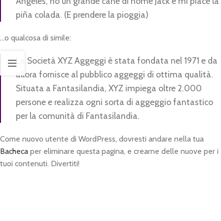
Angeles, ho un grande cane di nome Jack e mi piace la
piña colada. (E prendere la pioggia)
…o qualcosa di simile:
La Società XYZ Aggeggi è stata fondata nel 1971 e da
allora fornisce al pubblico aggeggi di ottima qualità.
Situata a Fantasilandia, XYZ impiega oltre 2.000
persone e realizza ogni sorta di aggeggio fantastico
per la comunità di Fantasilandia.
Come nuovo utente di WordPress, dovresti andare nella tua
Bacheca
per eliminare questa pagina, e crearne delle nuove per i
tuoi contenuti. Divertiti!