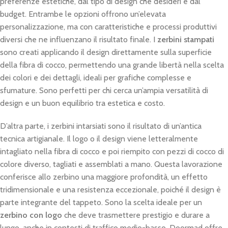
preferenze estetiche, dal tipo di design che desideri e dal
budget. Entrambe le opzioni offrono un’elevata
personalizzazione, ma con caratteristiche e processi produttivi
diversi che ne influenzano il risultato finale. I
zerbini stampati
sono creati applicando il design direttamente sulla superficie
della fibra di cocco, permettendo una grande libertà nella scelta
dei colori e dei dettagli, ideali per grafiche complesse e
sfumature. Sono perfetti per chi cerca un’ampia versatilità di
design e un buon equilibrio tra estetica e costo.
D’altra parte, i zerbini intarsiati sono il risultato di un’antica
tecnica artigianale. Il logo o il design viene letteralmente
intagliato nella fibra di cocco e poi riempito con pezzi di cocco di
colore diverso, tagliati e assemblati a mano. Questa lavorazione
conferisce allo zerbino una maggiore profondità, un effetto
tridimensionale e una resistenza eccezionale, poiché il design è
parte integrante del tappeto. Sono la scelta ideale per un
zerbino con logo
che deve trasmettere prestigio e durare a
lungo, anche in contesti di traffico medio-basso. Doormad offre