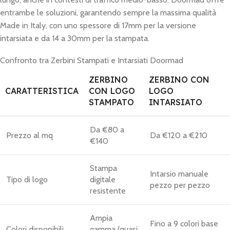
entrambe le soluzioni, garantendo sempre la massima qualità
Made in Italy, con uno spessore di 17mm per la versione
intarsiata e da 14 a 30mm per la stampata.
Confronto tra Zerbini Stampati e Intarsiati Doormad
ZERBINO
ZERBINO CON
CARATTERISTICA
CON LOGO
LOGO
STAMPATO
INTARSIATO
Da €80 a
Prezzo al mq
Da €120 a €210
€140
Stampa
Intarsio manuale
Tipo di logo
digitale
pezzo per pezzo
resistente
Ampia
Fino a 9 colori base
Colori disponibili
gamma (quasi