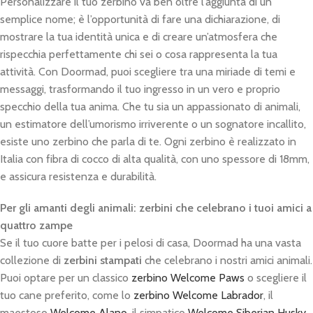
Personalizzare il tuo zerbino va ben oltre l’aggiunta di un
semplice nome; è l’opportunità di fare una dichiarazione, di
mostrare la tua identità unica e di creare un’atmosfera che
rispecchia perfettamente chi sei o cosa rappresenta la tua
attività. Con Doormad, puoi scegliere tra una miriade di temi e
messaggi, trasformando il tuo ingresso in un vero e proprio
specchio della tua anima. Che tu sia un appassionato di animali,
un estimatore dell’umorismo irriverente o un sognatore incallito,
esiste uno zerbino che parla di te. Ogni zerbino è realizzato in
Italia con fibra di cocco di alta qualità, con uno spessore di 18mm,
e assicura resistenza e durabilità.
Per gli amanti degli animali: zerbini che celebrano i tuoi amici a
quattro zampe
Se il tuo cuore batte per i pelosi di casa, Doormad ha una vasta
collezione di
zerbini stampati
che celebrano i nostri amici animali.
Puoi optare per un classico
zerbino Welcome Paws
o scegliere il
tuo cane preferito, come lo
zerbino Welcome Labrador
, il
maestoso
Welcome Alano
, il simpatico
Welcome Siberian Husky