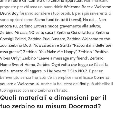
Smile You’re On Camera
o lo
zerbino Eppi Auar
. Non mancano
proposte per chi ama un buon drink:
Welcome Beer
e
Welcome
Drunk Boy
faranno sorridere i tuoi ospiti. E per i più irriverenti, ci
sono opzioni come
Siamo fuori (in tutti i sensi)
,
No dai … Non
ancora tu!
,
Zerbino Entrare nuoce gravemente alla salute
,
Zerbino Mi casa NO es tu casa !
,
Zerbino Qui si fattura
,
Zerbino
Consigli Politici
,
Zerbino Puoi Bussare
,
Zerbino Welcome to the
zoo
,
Zerbino Dott. Nowzaradan e Scritta “Raccontami delle tue
ossa grosse”
,
Zerbino “You Make Me Happy”
,
Zerbino “Positive
Vibes Only”
,
Zerbino “Leave a message my friend”
,
Zerbino
Homo Sweet Homo
,
Zerbino Ogni volta che leggo ce l’alcol fa
male, smetto di leggere
, o
Hai bevuto ? SI o NO ?
. E per un
benvenuto senza fronzoli, c’è il semplice ma efficace
Come as
you are
e
Welcome 14
. Anche la bellezza dei
fiori
può abbellire il
tuo ingresso con uno zerbino raffinato.
Quali materiali e dimensioni per il
tuo zerbino su misura Doormad?