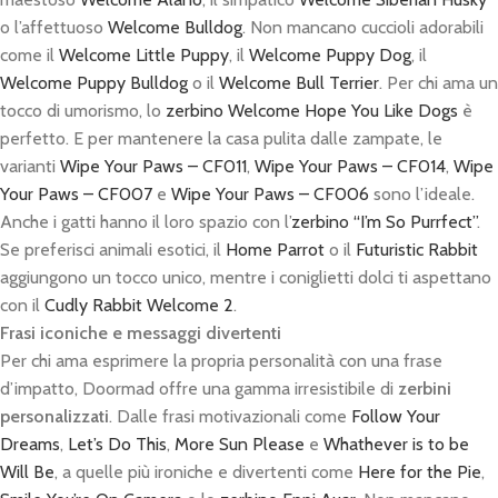
o l’affettuoso
Welcome Bulldog
. Non mancano cuccioli adorabili
come il
Welcome Little Puppy
, il
Welcome Puppy Dog
, il
Welcome Puppy Bulldog
o il
Welcome Bull Terrier
. Per chi ama un
tocco di umorismo, lo
zerbino Welcome Hope You Like Dogs
è
perfetto. E per mantenere la casa pulita dalle zampate, le
varianti
Wipe Your Paws – CF011
,
Wipe Your Paws – CF014
,
Wipe
Your Paws – CF007
e
Wipe Your Paws – CF006
sono l’ideale.
Anche i gatti hanno il loro spazio con l’
zerbino “I’m So Purrfect”
.
Se preferisci animali esotici, il
Home Parrot
o il
Futuristic Rabbit
aggiungono un tocco unico, mentre i coniglietti dolci ti aspettano
con il
Cudly Rabbit Welcome 2
.
Frasi iconiche e messaggi divertenti
Per chi ama esprimere la propria personalità con una frase
d’impatto, Doormad offre una gamma irresistibile di
zerbini
personalizzati
. Dalle frasi motivazionali come
Follow Your
Dreams
,
Let’s Do This
,
More Sun Please
e
Whathever is to be
Will Be
, a quelle più ironiche e divertenti come
Here for the Pie
,