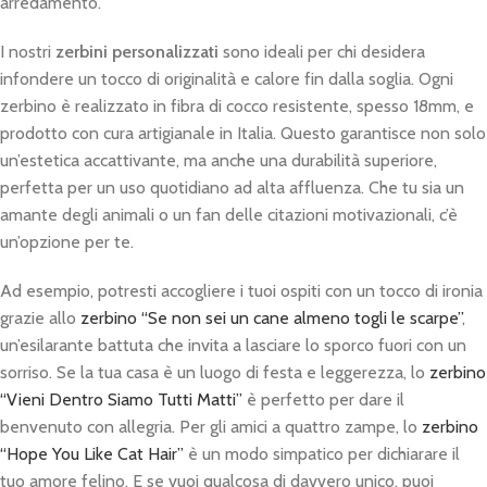
arredamento.
I nostri
zerbini personalizzati
sono ideali per chi desidera
infondere un tocco di originalità e calore fin dalla soglia. Ogni
zerbino è realizzato in fibra di cocco resistente, spesso 18mm, e
prodotto con cura artigianale in Italia. Questo garantisce non solo
un’estetica accattivante, ma anche una durabilità superiore,
perfetta per un uso quotidiano ad alta affluenza. Che tu sia un
amante degli animali o un fan delle citazioni motivazionali, c’è
un’opzione per te.
Ad esempio, potresti accogliere i tuoi ospiti con un tocco di ironia
grazie allo
zerbino “Se non sei un cane almeno togli le scarpe”
,
un’esilarante battuta che invita a lasciare lo sporco fuori con un
sorriso. Se la tua casa è un luogo di festa e leggerezza, lo
zerbino
“Vieni Dentro Siamo Tutti Matti”
è perfetto per dare il
benvenuto con allegria. Per gli amici a quattro zampe, lo
zerbino
“Hope You Like Cat Hair”
è un modo simpatico per dichiarare il
tuo amore felino. E se vuoi qualcosa di davvero unico, puoi