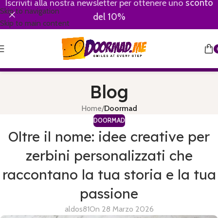
Iscriviti alla nostra newsletter per ottenere uno
sconto
Skip to navigation
del 10%
Skip to main content
Blog
Home
/
Doormad
DOORMAD
Oltre il nome: idee creative per
zerbini personalizzati che
raccontano la tua storia e la tua
passione
aldos81
On 28 Marzo 2026