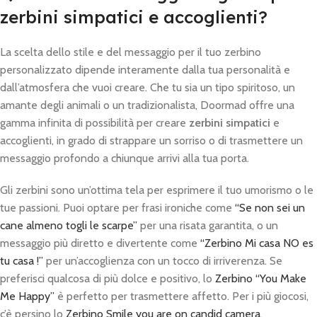
zerbini simpatici e accoglienti?
La scelta dello stile e del messaggio per il tuo zerbino
personalizzato dipende interamente dalla tua personalità e
dall’atmosfera che vuoi creare. Che tu sia un tipo spiritoso, un
amante degli animali o un tradizionalista, Doormad offre una
gamma infinita di possibilità per creare
zerbini simpatici
e
accoglienti, in grado di strappare un sorriso o di trasmettere un
messaggio profondo a chiunque arrivi alla tua porta.
Gli zerbini sono un’ottima tela per esprimere il tuo umorismo o le
tue passioni. Puoi optare per frasi ironiche come
“Se non sei un
cane almeno togli le scarpe”
per una risata garantita, o un
messaggio più diretto e divertente come
“Zerbino Mi casa NO es
tu casa !”
per un’accoglienza con un tocco di irriverenza. Se
preferisci qualcosa di più dolce e positivo, lo
Zerbino “You Make
Me Happy”
è perfetto per trasmettere affetto. Per i più giocosi,
c’è persino lo
Zerbino Smile you are on candid camera
.