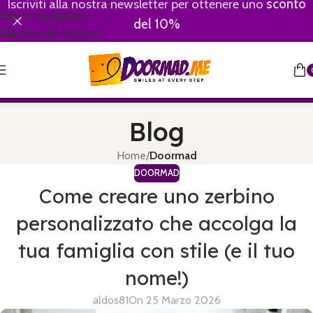
Iscriviti alla nostra newsletter per ottenere uno
sconto
Skip to navigation
del 10%
Skip to main content
Blog
Home
/
Doormad
DOORMAD
Come creare uno zerbino
personalizzato che accolga la
tua famiglia con stile (e il tuo
nome!)
aldos81
On 25 Marzo 2026