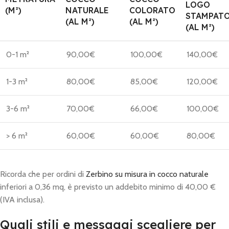
LOGO
(M²)
NATURALE
COLORATO
STAMPAT
(AL M²)
(AL M²)
(AL M²)
0-1 m²
90,00€
100,00€
140,00€
1-3 m²
80,00€
85,00€
120,00€
3-6 m²
70,00€
66,00€
100,00€
> 6 m²
60,00€
60,00€
80,00€
Ricorda che per ordini di
Zerbino su misura in cocco naturale
inferiori a 0,36 mq, è previsto un addebito minimo di 40,00 €
(IVA inclusa).
Quali stili e messaggi scegliere per