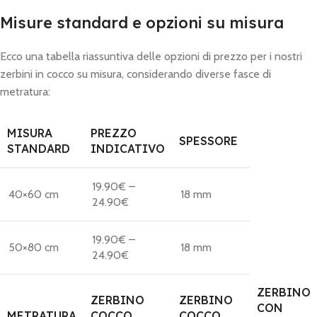
Misure standard e opzioni su misura
Ecco una tabella riassuntiva delle opzioni di prezzo per i nostri
zerbini in cocco su misura, considerando diverse fasce di
metratura:
MISURA
PREZZO
SPESSORE
STANDARD
INDICATIVO
19.90€ –
40×60 cm
18 mm
24.90€
19.90€ –
50×80 cm
18 mm
24.90€
ZERBINO
ZERBINO
ZERBINO
CON
METRATURA
COCCO
COCCO