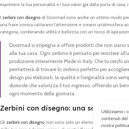
esprimere la tua personalità e i tuoi valori già dalla porta di casa, 
I
zerbini con disegno
di Doormad sono anche un ottimo modo per 
una frase iconica catturano l’attenzione e creano un’atmosfera ac
categoria, combinando utilità e bellezza con un tocco di ispirazio
Doormad si impegna a offrire prodotti che non siano s
alla tua casa. Ogni zerbino è pensato per resistere all’
produzione interamente Made in Italy. Che tu cerchi un
permetterà di trovare lo zerbino perfetto per accoglier
design più elaborati, la qualità e l’originalità sono se
durevole che valorizza il tuo ingresso, offrendo un 
ogni momento della giornata.
Zerbini con disegno: una scelta di st
Utilizziamo i 
contenuti del 
Gli
zerbini con disegno
non sono solo un elemento funzionale per pu
nostra politic