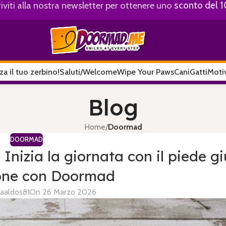
riviti alla nostra newsletter per ottenere uno
sconto del 
za il tuo zerbino!
Saluti/Welcome
Wipe Your Paws
Cani
Gatti
Motiv
Blog
Home
/
Doormad
DOORMAD
: Inizia la giornata con il piede g
zione con Doormad
da
aldos81
On 26 Marzo 2026