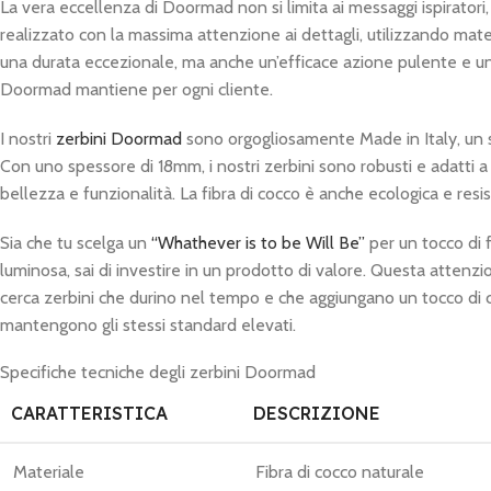
La vera eccellenza di Doormad non si limita ai messaggi ispiratori,
realizzato con la massima attenzione ai dettagli, utilizzando mate
una durata eccezionale, ma anche un’efficace azione pulente e u
Doormad mantiene per ogni cliente.
I nostri
zerbini Doormad
sono orgogliosamente Made in Italy, un s
Con uno spessore di 18mm, i nostri zerbini sono robusti e adatti 
bellezza e funzionalità. La fibra di cocco è anche ecologica e res
Sia che tu scelga un
“Whathever is to be Will Be”
per un tocco di 
luminosa, sai di investire in un prodotto di valore. Questa attenzi
cerca zerbini che durino nel tempo e che aggiungano un tocco di c
mantengono gli stessi standard elevati.
Specifiche tecniche degli zerbini Doormad
CARATTERISTICA
DESCRIZIONE
Materiale
Fibra di cocco naturale