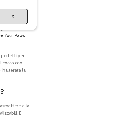
mo
“I’m So
spiratore.
X
Alano
, o un
ngono un tocco
pe Your Paws
 perfetti per
di cocco con
inalterata la
à?
trasmettere e la
lizzabili. È