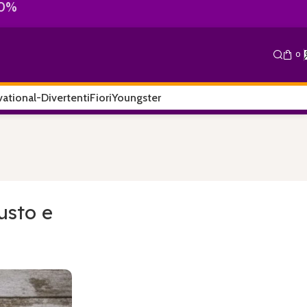
10%
0
ational-Divertenti
Fiori
Youngster
iusto e