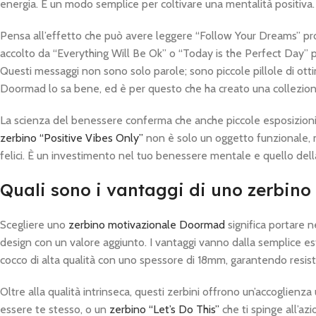
energia. È un modo semplice per coltivare una mentalità positiva.
Pensa all’effetto che può avere leggere “Follow Your Dreams” pro
accolto da “Everything Will Be Ok” o “Today is the Perfect Day” p
Questi messaggi non sono solo parole; sono piccole pillole di ot
Doormad lo sa bene, ed è per questo che ha creato una collezion
La scienza del benessere conferma che anche piccole esposizioni a
zerbino “Positive Vibes Only”
non è solo un oggetto funzionale, m
felici. È un investimento nel tuo benessere mentale e quello dell
Quali sono i vantaggi di uno zerbin
Scegliere uno
zerbino motivazionale Doormad
significa portare 
design con un valore aggiunto. I vantaggi vanno dalla semplice este
cocco di alta qualità con uno spessore di 18mm, garantendo resis
Oltre alla qualità intrinseca, questi zerbini offrono un’accoglien
essere te stesso, o un
zerbino “Let’s Do This”
che ti spinge all’az