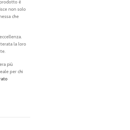
 prodotto è
tisce non solo
omessa che
eccellenza.
terata la loro
te.
era più
deale per chi
rato