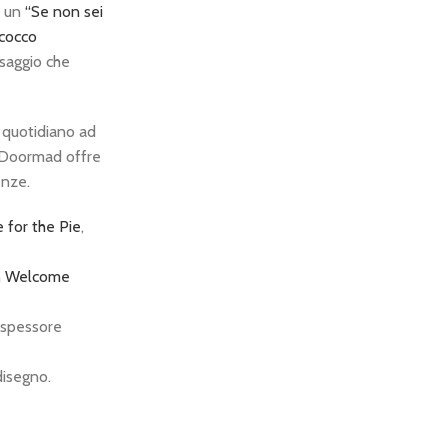
 un
“Se non sei
 cocco
ssaggio che
o quotidiano ad
, Doormad offre
enze.
 for the Pie
,
n
Welcome
o spessore
disegno.