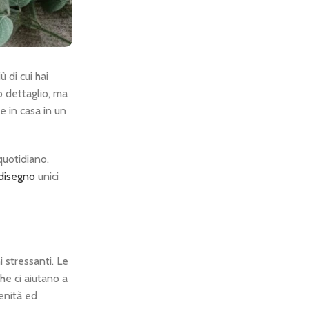
 di cui hai
o dettaglio, ma
e in casa in un
quotidiano.
 disegno
unici
 stressanti. Le
he ci aiutano a
enità ed