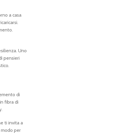
orno a casa
aricarsi.
omento.
esilienza. Uno
i pensieri
tico.
lemento di
n fibra di
y.
e ti invita a
un modo per