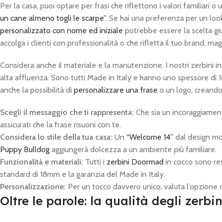
Per la casa, puoi optare per frasi che riflettono i valori familiar
un cane almeno togli le scarpe”
. Se hai una preferenza per un loo
personalizzato con nome ed iniziale
potrebbe essere la scelta giu
accolga i clienti con professionalità o che rifletta il tuo brand, ma
Considera anche il materiale e la manutenzione. I nostri zerbini in 
alta affluenza. Sono tutti Made in Italy e hanno uno spessore di 
anche la possibilità di
personalizzare una frase
o un logo, creando
Scegli il messaggio che ti rappresenta:
Che sia un incoraggiame
assicurati che la frase risuoni con te.
Considera lo stile della tua casa:
Un
“Welcome 14”
dal design mo
Puppy Bulldog
aggiungerà dolcezza a un ambiente più familiare.
Funzionalità e materiali:
Tutti i
zerbini Doormad
in cocco sono res
standard di 18mm e la garanzia del Made in Italy.
Personalizzazione:
Per un tocco davvero unico, valuta l’opzione 
Oltre le parole: la qualità degli zerb