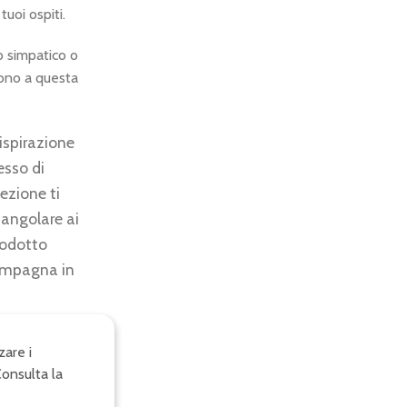
tuoi ospiti.
 simpatico o
no a questa
ispirazione
esso di
ezione ti
tangolare ai
prodotto
compagna in
zare i
Consulta la
 la personalità