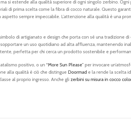
 ma si estende alla qualità superiore di ogni singolo zerbino. Ogni
riali di prima scelta come la fibra di cocco naturale. Questo garan
n aspetto sempre impeccabile. L’attenzione alla qualità è una pr
imbolo di artigianato e design che porta con sé una tradizione di 
a sopportare un uso quotidiano ad alta affluenza, mantenendo inal
istente, perfetta per chi cerca un prodotto sostenibile e performan
fatalismo positivo, o un
“More Sun Please”
per invocare un’atmosf
one alla qualità è ciò che distingue
Doormad
e la rende la scelta i
lasse al proprio ingresso. Anche gli
zerbini su misura in cocco colo