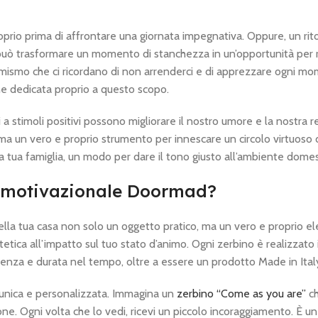
prio prima di affrontare una giornata impegnativa. Oppure, un rit
uò trasformare un momento di stanchezza in un’opportunità per ric
timismo che ci ricordano di non arrenderci e di apprezzare ogni m
e dedicata proprio a questo scopo.
 stimoli positivi possono migliorare il nostro umore e la nostra r
a un vero e proprio strumento per innescare un circolo virtuoso d
a tua famiglia, un modo per dare il tono giusto all’ambiente domes
o motivazionale Doormad?
nella tua casa non solo un oggetto pratico, ma un vero e proprio e
tica all’impatto sul tuo stato d’animo. Ogni zerbino è realizzato i
tenza e durata nel tempo, oltre a essere un prodotto Made in Ital
za unica e personalizzata. Immagina un
zerbino “Come as you are”
ch
ione. Ogni volta che lo vedi, ricevi un piccolo incoraggiamento. È 