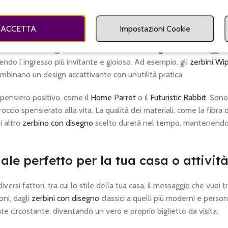
5
a quelli dedicati agli amici a quattro zampe, come il simpaticissi
no è curato nei dettagli per offrire un impatto visivo piacevole e i
ACCETTA
Impostazioni Cookie
preferisca la maestosità di un
Welcome Siberian Husky
,
Welcome 
ha la soluzione giusta. Questi
zerbini con disegno
non solo aggiu
ndo l’ingresso più invitante e gioioso. Ad esempio, gli
zerbini Wi
ombinano un design accattivante con un’utilità pratica.
 pensiero positivo, come il
Home Parrot
o il
Futuristic Rabbit
. Sono
ccio spensierato alla vita. La qualità dei materiali, come la fibra 
i altro
zerbino con disegno
scelto durerà nel tempo, mantenendo 
le perfetto per la tua casa o attivit
ersi fattori, tra cui lo stile della tua casa, il messaggio che vuoi 
oni, dagli
zerbini con disegno
classici a quelli più moderni e persona
e circostante, diventando un vero e proprio biglietto da visita.