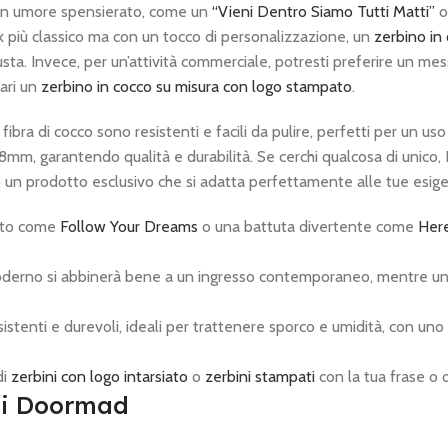
i o un umore spensierato, come un
“Vieni Dentro Siamo Tutti Matti”
o
k più classico ma con un tocco di personalizzazione, un
zerbino in
sta. Invece, per un’attività commerciale, potresti preferire un me
gari un
zerbino in cocco su misura con logo stampato
.
fibra di cocco sono resistenti e facili da pulire, perfetti per un us
18mm, garantendo qualità e durabilità. Se cerchi qualcosa di unico
 un prodotto esclusivo che si adatta perfettamente alle tue esig
nto come
Follow Your Dreams
o una battuta divertente come
Here
derno si abbinerà bene a un ingresso contemporaneo, mentre u
istenti e durevoli, ideali per trattenere sporco e umidità, con un
di
zerbini con logo intarsiato
o
zerbini stampati
con la tua frase o 
ini Doormad