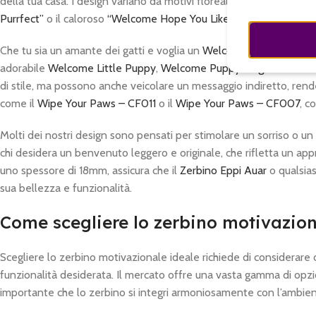
della tua casa. I design variano da motivi floreali come il
Flowers 
Purrfect”
o il caloroso
“Welcome Hope You Like Dogs”
. Ogni diseg
Che tu sia un amante dei gatti e voglia un
Welcome Micio
, o che 
adorabile
Welcome Little Puppy
,
Welcome Puppy Dog
, Doormad 
di stile, ma possono anche veicolare un messaggio indiretto, rende
come il
Wipe Your Paws – CF011
o il
Wipe Your Paws – CF007
, c
Molti dei nostri design sono pensati per stimolare un sorriso o un
chi desidera un benvenuto leggero e originale, che rifletta un appro
uno spessore di 18mm, assicura che il
Zerbino Eppi Auar
o qualsias
sua bellezza e funzionalità.
Come scegliere lo zerbino motivaziona
Scegliere lo zerbino motivazionale ideale richiede di considerare div
funzionalità desiderata. Il mercato offre una vasta gamma di opzi
importante che lo zerbino si integri armoniosamente con l’ambient