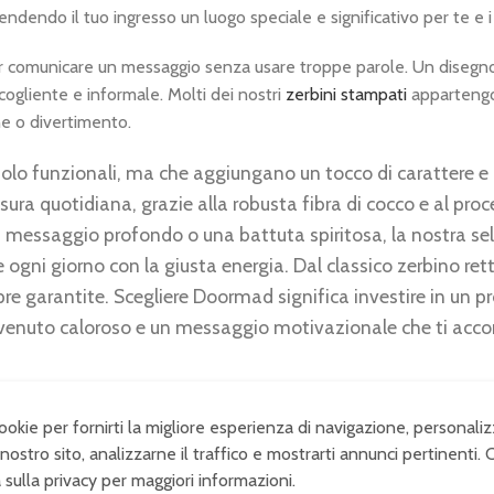
rendendo il tuo ingresso un luogo speciale e significativo per te e i 
comunicare un messaggio senza usare troppe parole. Un disegno
cogliente e informale. Molti dei nostri
zerbini stampati
appartengo
ne o divertimento.
olo funzionali, ma che aggiungano un tocco di carattere e 
usura quotidiana, grazie alla robusta fibra di cocco e al proc
 messaggio profondo o una battuta spiritosa, la nostra sel
e ogni giorno con la giusta energia. Dal classico zerbino ret
mpre garantite. Scegliere Doormad significa investire in un 
benvenuto caloroso e un messaggio motivazionale che ti ac
ile per la tua motivazione quotidiana
cookie per fornirti la migliore esperienza di navigazione, personaliz
nostro sito, analizzarne il traffico e mostrarti annunci pertinenti. 
lire le scarpe, ma veri e propri accessori d’arredo che riflettono
a sulla privacy per maggiori informazioni.