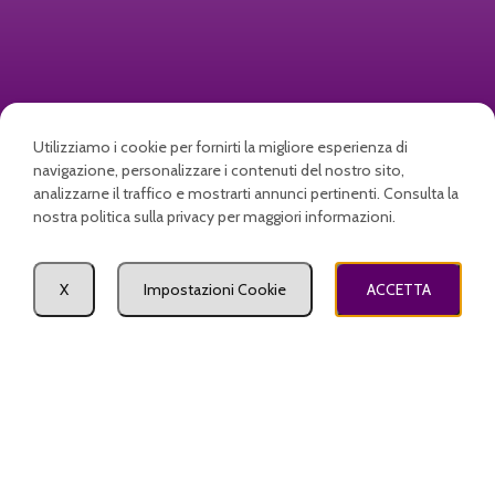
Utilizziamo i cookie per fornirti la migliore esperienza di
navigazione, personalizzare i contenuti del nostro sito,
analizzarne il traffico e mostrarti annunci pertinenti. Consulta la
nostra politica sulla privacy per maggiori informazioni.
Zerbini personalizzati e
stampati per la tua azienda o
Come posso aiutarti?
X
Impostazioni Cookie
ACCETTA
per la tua famiglia, con logo o
egozio
Carrello
Il mio account
nome
Termini e condizioni di
vendita
Resi e rimborsi