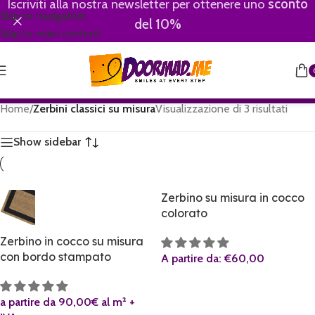
Iscriviti alla nostra newsletter per ottenere uno
sconto
Skip to navigation
del 10%
Skip to main content
Home
/
Zerbini classici su misura
Visualizzazione di 3 risultati
Show sidebar
Zerbino su misura in cocco
colorato
Zerbino in cocco su misura
con bordo stampato
A partire da:
€
60,00
a partire da 90,00€ al m² +