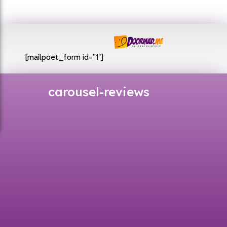
[mailpoet_form id=”1″]
carousel-reviews