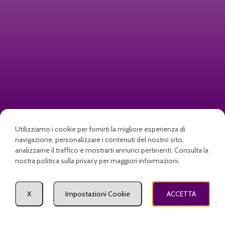
Utilizziamo i cookie per fornirti la migliore esperienza di
Zerbini personalizzati e
navigazione, personalizzare i contenuti del nostro sito,
analizzarne il traffico e mostrarti annunci pertinenti. Consulta la
stampati per la tua azienda o
nostra politica sulla privacy per maggiori informazioni.
per la tua famiglia, con logo o
nome
Come posso aiutarti?
X
Impostazioni Cookie
ACCETTA
Termini e condizioni di
egozio
Carrello
Il mio account
vendita