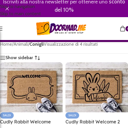
Iscriviti alla nostra newsletter per ottenere uno
sconto
Skip to navigation
del 10%
Skip to main content
Home
/
Animali
/
Conigli
Visualizzazione di 4 risultati
Show sidebar
SALDI
SALDI
Cudly Rabbit Welcome
Cudly Rabbit Welcome 2