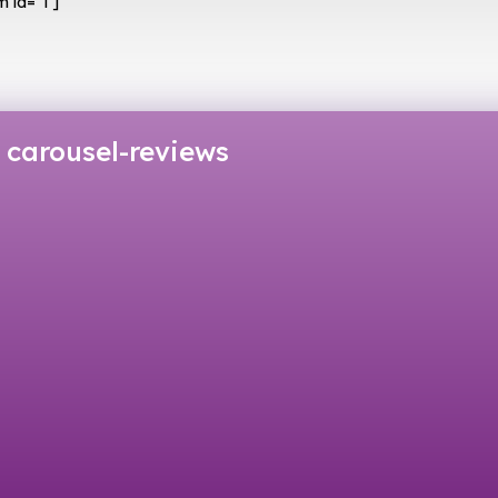
 id=”1″]
carousel-reviews