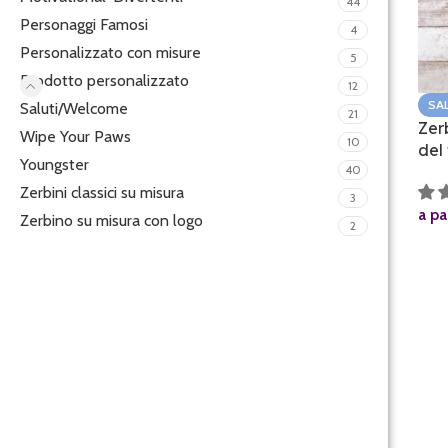
44
Personaggi Famosi
4
Personalizzato con misure
5
Prodotto personalizzato
12
SA
Saluti/Welcome
21
Zer
Wipe Your Paws
10
del
Youngster
40
Zerbini classici su misura
3
a pa
Zerbino su misura con logo
2