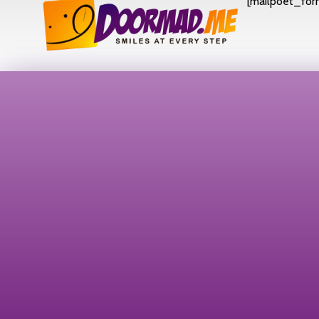
[mailpoet_form