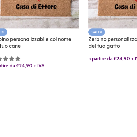
LDI
SALDI
bino personalizzabile col nome
Zerbino personalizz
 tuo cane
del tuo gatto
a partire da
€
24,90
+ 
rtire da
€
24,90
+ IVA