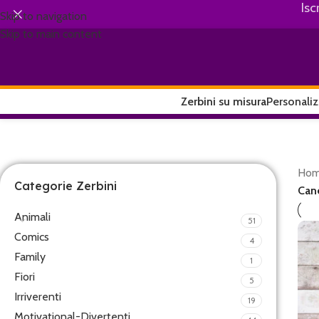
Isc
Skip to navigation
Skip to main content
Zerbini su misura
Personaliz
Ho
Categorie Zerbini
Can
Animali
51
Comics
4
Family
1
Fiori
5
Irriverenti
19
Motivational-Divertenti