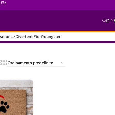
10%
0
ational-Divertenti
Fiori
Youngster