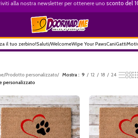
riviti alla nostra newsletter per ottenere uno
sconto del 
za il tuo zerbino!
Saluti/Welcome
Wipe Your Paws
Cani
Gatti
Motiv
me
/
Prodotto personalizzato
/
Mostra
9
12
18
24
e personalizzato