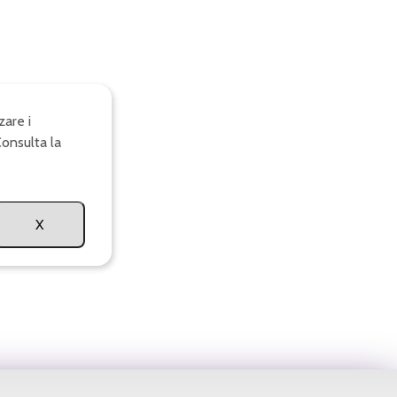
zare i
Consulta la
X